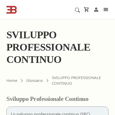
Cerca corsi ECM o altro
In
SVILUPPO
PROFESSIONALE
CONTINUO
SVILUPPO PROFESSIONALE
Home
Glossario
CONTINUO
Sviluppo Professionale Continuo
Lo sviluppo professionale continuo (SPC)