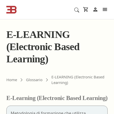
Cerca corsi ECM o altro
In
E-LEARNING
(Electronic Based
Learning)
E-LEARNING (Electronic Based
Home
Glossario
Learning)
E-Learning (Electronic Based Learning)
Metodologia di formazione che utilizza