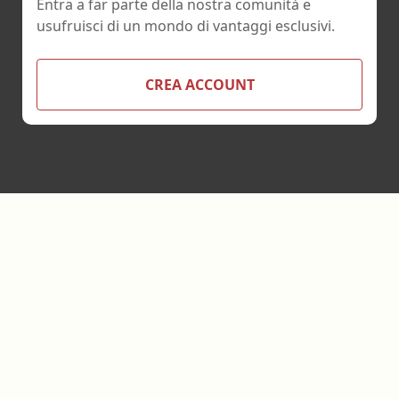
Entra a far parte della nostra comunità e
usufruisci di un mondo di vantaggi esclusivi.
CREA ACCOUNT
Footer
Ebookecm.it è un progetto ideato e realizzato da:
Bookia
srl
Servizi di Editoria Accreditata
.
Sede legale:
Piazza
Deffenu 12
-
09125
Cagliari
IT
- P.IVA
03787400922
- Codice
destinatario 6JXPS2J - Codice Provider ECM n.6554
info@bookia.it