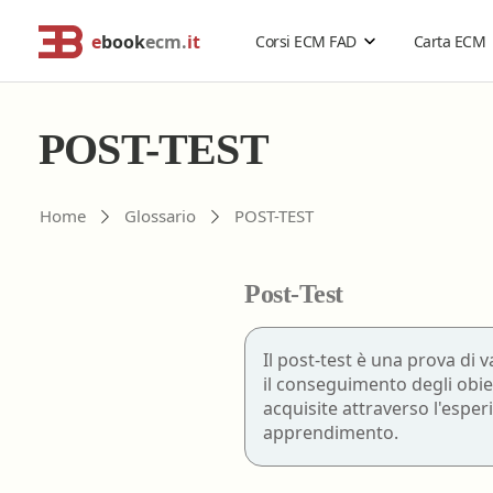
e
book
ecm.
it
Corsi ECM FAD
Carta ECM
Cerca corsi ECM o altro
Catalogo Generale
POST-TEST
Professionisti della salute
Risoluzione problemi
Home
Glossario
POST-TEST
Estensione validità corsi ECM
Problemi accesso ebookecm.it
Catalogo per Professione
Acquisti di gruppo
Richiesta password temporanea
Post-Test
Rimborso corsi ECM
Recupero email
Assistente sanitario
Sostituzione password
Biologo
Il post-test è una prova di 
FAQ
- Domande frequenti
il conseguimento degli obiett
Chimico
acquisite attraverso l'esper
Dietista
apprendimento.
Educatore professionale