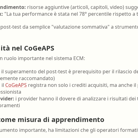
ondimento:
risorse aggiuntive (articoli, capitoli, video) sug
k:
"La tua performance è stata nel 78° percentile rispetto a tu
 post-test da semplice "valutazione sommativa" a strument
ilità nel CoGeAPS
 un ruolo importante nel sistema ECM:
il superamento del post-test è prerequisito per il rilascio d
ortemente raccomandato)
:
il
CoGeAPS
registra non solo i crediti acquisiti, ma anche i
essionista
vider:
i provider hanno il dovere di analizzare i risultati dei t
ioramenti
t come misura di apprendimento
trumento importante, ha limitazioni che gli operatori form