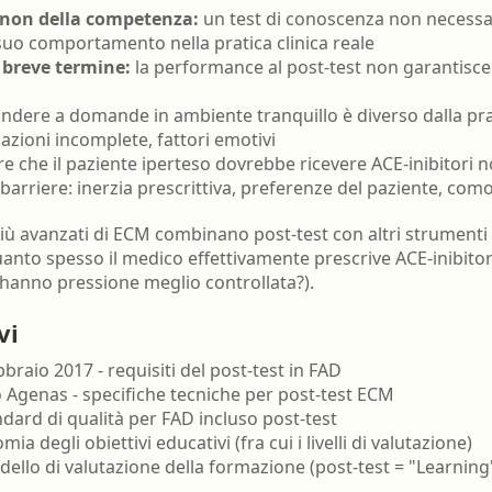
 non della competenza:
un test di conoscenza non necessar
suo comportamento nella pratica clinica reale
 breve termine:
la performance al post-test non garantisce
ndere a domande in ambiente tranquillo è diverso dalla prat
zioni incomplete, fattori emotivi
e che il paziente iperteso dovrebbe ricevere ACE-inibitori 
(barriere: inerzia prescrittiva, preferenze del paziente, como
più avanzati di ECM combinano post-test con altri strument
anto spesso il medico effettivamente prescrive ACE-inibitor
i hanno pressione meglio controllata?).
vi
braio 2017 - requisiti del post-test in FAD
Agenas - specifiche tecniche per post-test ECM
dard di qualità per FAD incluso post-test
ia degli obiettivi educativi (fra cui i livelli di valutazione)
odello di valutazione della formazione (post-test = "Learning"