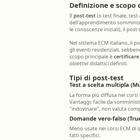
Definizione e scopo 
Farmacia ospedaliera
Il
post-test
(o test finale, te
Farmacia territoriale
dell'apprendimento sommini
Fisico
le conoscenze iniziali), il pos
Fisioterapista
Nel sistema ECM italiano, il po
gli eventi residenziali, sebbe
Igienista dentale
scopo principale è
certificare
obiettivi didattici definiti.
Tipi di post-test
Test a scelta multipla (M
La forma più diffusa nei cors
Vantaggi: facile da somministr
"indovinare", non valuta co
Domande vero-falso (True
Meno usate nei corsi ECM di qu
fatti specifici.