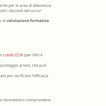
gerite per le aree di debolezza
tti i discenti del corso"
o di
valutazione formativa
ei
crediti ECM
(per FAD è
l punteggio al test, che può
est per verificare l'efficacia
ativi dovrebbero comprendere: