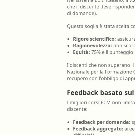
che il discente deve rispond
di domande).
Questa soglia è stata scelta
Rigore scientifico:
assicura
Ragionevolezza:
non scora
Equità:
75% è il punteggio 
I discenti che non superano i
Nazionale per la Formazione 
recupero con l'obbligo di ap
Feedback basato sul
I migliori corsi ECM non limi
discente:
Feedback per domanda:
sp
Feedback aggregato:
aree 