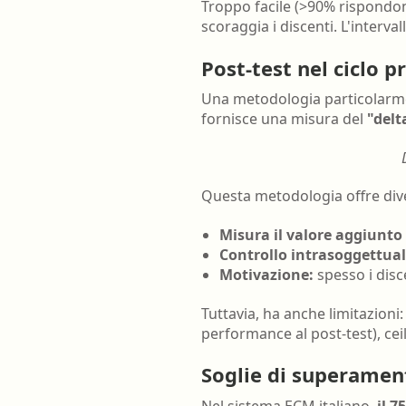
Troppo facile (>90% rispondo
scoraggia i discenti. L'interv
Post-test nel ciclo p
Una metodologia particolarme
fornisce una misura del
"delt
Questa metodologia offre dive
Misura il valore aggiunto 
Controllo intrasoggettual
Motivazione:
spesso i disc
Tuttavia, ha anche limitazioni:
performance al post-test), ceil
Soglie di superamen
Nel sistema ECM italiano,
il 7