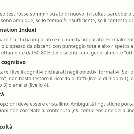
sso test fosse somministrato di nuovo, i risultati sarebbero sim
o ambigue, se lo tempo è insufficiente, se il contesto di
ination Index)
are tra chi ha imparato e chi non ha imparato. Formalme
 più spesso da discenti con punteggio totale alto rispetto 
ettamente dal 50-80% dei discenti sono generalmente "otti
 cognitivo
 livelli cognitivi dichiarati negli obiettivi formativi. Se l'o
o", non basta testare il ricordo di fatti (livello di Bloom 1
3) o analisi (livello 4).
tà
 opzioni deve essere cristallino. Ambiguità lingustiche por
gioni non correlate al contenuto (es. comprensione della li
coltà