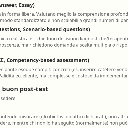
nswer, Essay)
a in forma libera. Valutano meglio la comprensione profonda
n modo standardizzato e non scalabili a grandi numeri di par
questions, Scenario-based questions)
ica realistica e richiedono decisioni diagnostiche/terapeuti
conoscenza, ma richiedono domande a scelta multipla o rispos
SCE, Competency-based assessment)
ecipante esegue compiti concreti (es. inserire catetere veno
Validità eccellente, ma complesse e costose da implementar
n buon post-test
ssedere:
intende misurare (gli obiettivi didattici dichiarati), non alt
ndere, mentre chi non lo ha seguito (normalmente) non può