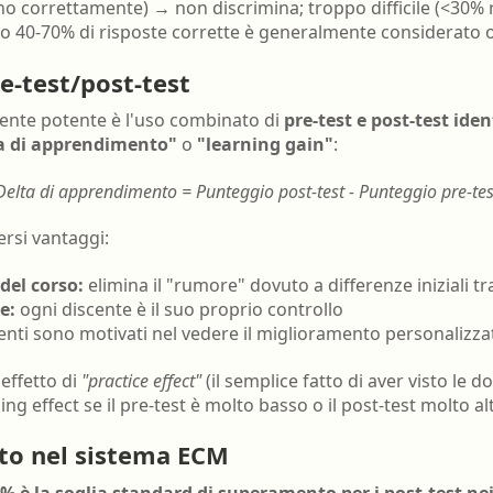
no correttamente) → non discrimina; troppo difficile (<30
allo 40-70% di risposte corrette è generalmente considerato 
re-test/post-test
nte potente è l'uso combinato di
pre-test e post-test iden
a di apprendimento"
o
"learning gain"
:
Delta di apprendimento = Punteggio post-test - Punteggio pre-tes
rsi vantaggi:
del corso:
elimina il "rumore" dovuto a differenze iniziali tr
e:
ogni discente è il suo proprio controllo
enti sono motivati nel vedere il miglioramento personalizza
 effetto di
"practice effect"
(il semplice fatto di aver visto le 
ing effect se il pre-test è molto basso o il post-test molto al
to nel sistema ECM
5% è la soglia standard di superamento per i post-test ne