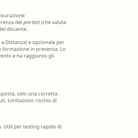
oghi di lavoro
Terapista occupazionale
zione
Veterinario - Igiene degli
misurazione
allevamenti e delle produzioni
ferenza del
pre-test
(che valuta
zootecniche
el discente.
atologia
Veterinario - Igiene prod., trasf.,
a Distanza) e opzionale per
commercial., conserv. e tras.
la formazione in presenza. Lo
alimenti di origine animale e
evento e ha raggiunto gli
derivati
Veterinario - sanità animale
sposta, solo una corretta.
. Limitazioni: rischio di
 Utili per testing rapido di