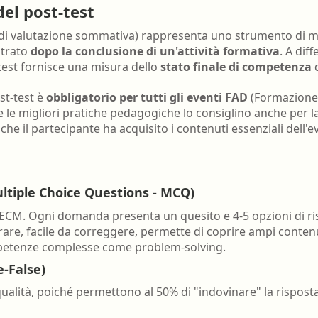
nell'ambiente e nei lu
del post-test
Ortottista/assistente di oftalmologia
Tecnico della riabilita
st di valutazione sommativa) rappresenta uno strumento di 
Ostetrica/o
psichiatrica
strato
dopo la conclusione di un'attività formativa
. A dif
t-test fornisce una misura dello
stato finale di competenza
d
Podologo
Tecnico di neurofisiop
Psicologo/a
Tecnico ortopedico
st-test è
obbligatorio per tutti gli eventi FAD
(Formazione 
ne le migliori pratiche pedagogiche lo consiglino anche per 
Psicoterapeuta
che il partecipante ha acquisito i contenuti essenziali dell'
ultiple Choice Questions - MCQ)
i ECM. Ogni domanda presenta un quesito e 4-5 opzioni di ri
are, facile da correggere, permette di coprire ampi contenuti
mpetenze complesse come problem-solving.
-False)
alità, poiché permettono al 50% di "indovinare" la risposta.