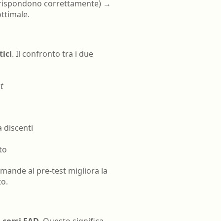
% rispondono correttamente) →
ottimale.
tici
. Il confronto tra i due
t
a discenti
to
domande al pre-test migliora la
to.
i corsi FAD
. Questo significa