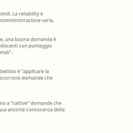
ili. La reliability è
 somministrazione varia.
nte, una buona domanda è
a discenti con punteggio
mali".
biettivo è "applicare la
), occorrono domande che
tano a "cattive" domande che
ngua anziché conoscenza della