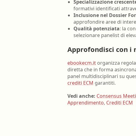
Specializzazione crescent
formativi identificati attr
Inclusione nel Dossier Fo
approfondire aree di inter
Qualità potenziata
: la co
selezionare panelist di elev
Approfondisci con i 
ebookecm.it
organizza regolar
diretta che in forma asincrona
panel multidisciplinari su qu
crediti ECM
garantiti.
Vedi anche:
Consensus Meet
Apprendimento
,
Crediti ECM