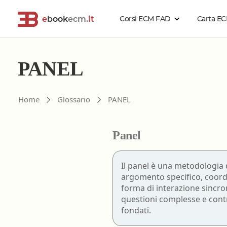
e
book
ecm.
it
Corsi ECM FAD
Carta E
Cerca corsi ECM o altro
PANEL
Catalogo Generale
Professionisti della salute
Risoluzione problemi
Home
Glossario
PANEL
Estensione validità corsi ECM
Problemi accesso ebookecm.it
Catalogo per Professione
Acquisti di gruppo
Richiesta password temporanea
Panel
Rimborso corsi ECM
Recupero email
Assistente sanitario
Sostituzione password
Biologo
Il panel è una metodologia d
FAQ
- Domande frequenti
argomento specifico, coord
Chimico
forma di interazione sincron
Dietista
questioni complesse e contr
fondati.
Educatore professionale