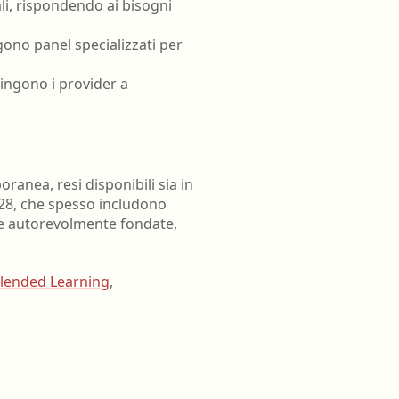
ali, rispondendo ai bisogni
ono panel specializzati per
pingono i provider a
ranea, resi disponibili sia in
028, che spesso includono
ve autorevolmente fondate,
lended Learning
,