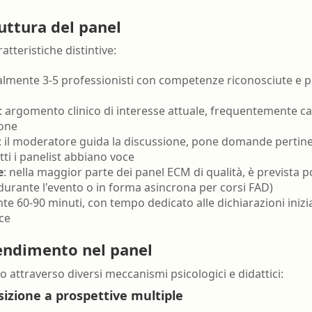
nell'ambiente e nei 
Ortottista/assistente di
lavoro
ruttura del panel
oftalmologia
Tecnico della riabili
tteristiche distintive:
Ostetrica/o
psichiatrica
almente 3-5 professionisti con competenze riconosciute e 
Podologo
Tecnico di neurofisi
Psicologo/a
Tecnico ortopedico
: argomento clinico di interesse attuale, frequentemente ca
ione
Psicoterapeuta
: il moderatore guida la discussione, pone domande pertinent
tti i panelist abbiano voce
e
: nella maggior parte dei panel ECM di qualità, è prevista po
durante l'evento o in forma asincrona per corsi FAD)
nte 60-90 minuti, con tempo dedicato alle dichiarazioni inizia
nce
endimento nel panel
 attraverso diversi meccanismi psicologici e didattici:
zione a prospettive multiple