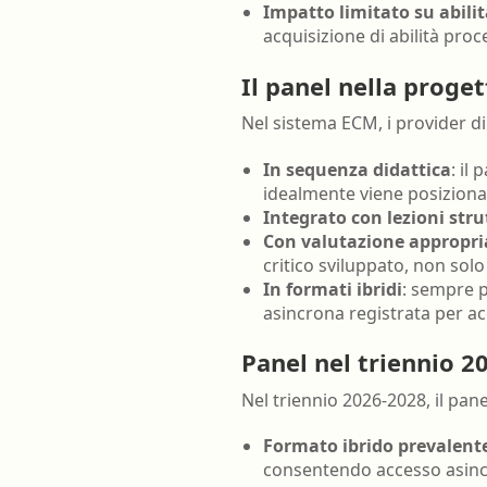
Impatto limitato su abilit
acquisizione di abilità proc
Il panel nella proget
Nel sistema ECM, i provider di
In sequenza didattica
: il
idealmente viene posiziona
Integrato con lezioni str
Con valutazione appropri
critico sviluppato, non solo
In formati ibridi
: sempre p
asincrona registrata per a
Panel nel triennio 2
Nel triennio 2026-2028, il pan
Formato ibrido prevalent
consentendo accesso asincr