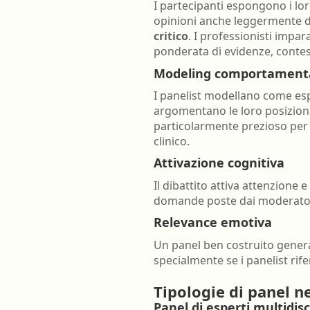
I partecipanti espongono i lo
opinioni anche leggermente di
critico
. I professionisti impa
ponderata di evidenze, contest
Modeling comportament
I panelist modellano come es
argomentano le loro posizioni
particolarmente prezioso per 
clinico.
Attivazione cognitiva
Il dibattito attiva attenzione
domande poste dai moderatore 
Relevance emotiva
Un panel ben costruito genera
specialmente se i panelist rife
Tipologie di panel n
Panel di esperti multidisc