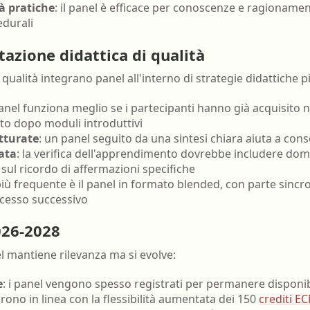
à pratiche
: il panel è efficace per conoscenze e ragionamen
edurali
tazione didattica di qualità
 qualità integrano panel all'interno di strategie didattiche 
 panel funziona meglio se i partecipanti hanno già acquisito
to dopo moduli introduttivi
utturate
: un panel seguito da una sintesi chiara aiuta a conso
ata
: la verifica dell'apprendimento dovrebbe includere d
 sul ricordo di affermazioni specifiche
iù frequente è il panel in formato blended, con parte sincro
ccesso successivo
026-2028
el mantiene rilevanza ma si evolve:
e
: i panel vengono spesso registrati per permanere disponib
ono in linea con la flessibilità aumentata dei 150
crediti E