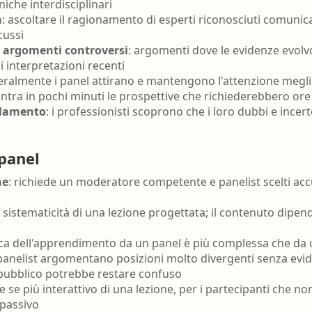
niche interdisciplinari
a
: ascoltare il ragionamento di esperti riconosciuti comuni
cussi
 argomenti controversi
: argomenti dove le evidenze evol
i interpretazioni recenti
eralmente i panel attirano e mantengono l'attenzione meglio 
entra in pochi minuti le prospettive che richiederebbero or
solamento
: i professionisti scoprono che i loro dubbi e ince
 panel
ne
: richiede un moderatore competente e panelist scelti ac
 sistematicità di una lezione progettata; il contenuto dipen
fica dell'apprendimento da un panel è più complessa che da 
i panelist argomentano posizioni molto divergenti senza evid
l pubblico potrebbe restare confuso
he se più interattivo di una lezione, per i partecipanti ch
 passivo