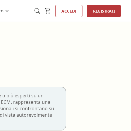
ACCEDI
REGISTRATI
to
Inse
ta
Tecnico sanitario di radiologia
medica
ista
 o più esperti su un
Tecnico sanitario laboratorio
a ECM, rappresenta una
tologia
biomedico
ssionali si confrontano su
 perfusione
 di vista autorevolmente
Terapista della neuro e
psicomotricità dell'età evolutiva
nzione