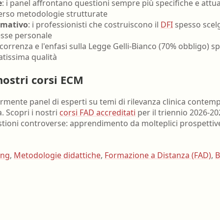
e
: i panel affrontano questioni sempre più specifiche e attu
averso metodologie strutturate
rmativo
: i professionisti che costruiscono il
DFI
spesso scelg
esse personale
ncorrenza e l'enfasi sulla Legge Gelli-Bianco (70% obbligo) s
atissima qualità
nostri corsi ECM
mente panel di esperti su temi di rilevanza clinica contempo
. Scopri i nostri
corsi FAD accreditati
per il triennio 2026-2
estioni controverse: apprendimento da molteplici prospetti
ing
,
Metodologie didattiche
,
Formazione a Distanza (FAD)
,
B