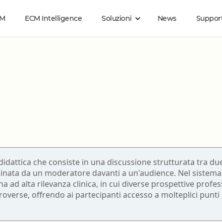
CM
ECM Intelligence
Soluzioni
News
Suppor
Organizzazioni sanitarie
Guide
Ebook on demand
Come funziona
Acquisti di gruppo
Cos'è la FAD ECM
®
Carta ECM
Guida all'ebook
Business
Infermiere
Tecnico audiometris
Guida agli ebook Reader per lo Studio
Infermiere pediatrico
Tecnico audioprotes
idattica che consiste in una discussione strutturata tra due
Guida ai Gruppi di Acquisto
inata da un moderatore davanti a un'audience. Nel sistem
Logopedista
Tecnico della fisiopa
a ad alta rilevanza clinica, in cui diverse prospettive profe
cardiocircolatoria e
Istruzioni per utilizzare gli ebook con DRM
overse, offrendo ai partecipanti accesso a molteplici punti
Medico Chirurgo
cardiovascolare
69
Tecnico della preve
Odontoiatria