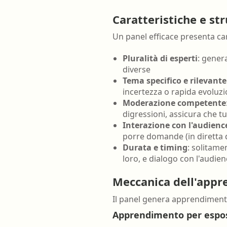
Farmacia ospedaliera
Caratteristiche e st
Farmacia territoriale
Un panel efficace presenta cara
Fisico
Pluralità di esperti
: gener
Fisioterapista
diverse
Tema specifico e rilevante
Igienista dentale
incertezza o rapida evoluz
Moderazione competente
digressioni, assicura che tu
Interazione con l'audienc
porre domande (in diretta 
Durata e timing
: solitame
loro, e dialogo con l'audie
Meccanica dell'appr
Il panel genera apprendimento
Apprendimento per esposi