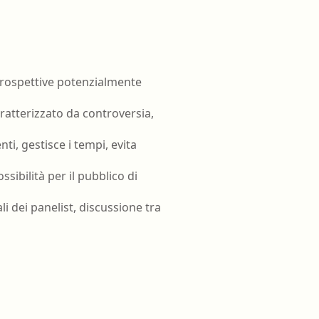
luoghi di
Terapista occupazionale
Veterinario - Igiene degli
tazione
allevamenti e delle produzioni
zootecniche
prospettive potenzialmente
opatologia
Veterinario - Igiene prod., trasf.,
commercial., conserv. e tras.
ratterizzato da controversia,
alimenti di origine animale e
derivati
i, gestisce i tempi, evita
Veterinario - sanità animale
ssibilità per il pubblico di
li dei panelist, discussione tra