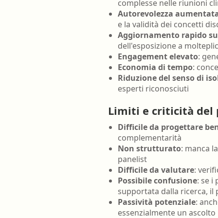
complesse nelle riunioni cli
Autorevolezza aumentat
e la validità dei concetti dis
Aggiornamento rapido su
dell'esposizione a molteplic
Engagement elevato
: gen
Economia di tempo
: conc
Riduzione del senso di i
esperti riconosciuti
Limiti e criticità del
Difficile da progettare be
complementarità
Non strutturato
: manca la
panelist
Difficile da valutare
: veri
Possibile confusione
: se 
supportata dalla ricerca, i
Passività potenziale
: anc
essenzialmente un ascolto