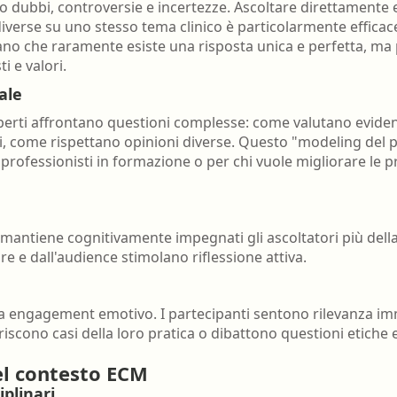
ro dubbi, controversie e incertezze. Ascoltare direttamente
verse su uno stesso tema clinico è particolarmente efficace
rano che raramente esiste una risposta unica e perfetta, ma
i e valori.
ale
perti affrontano questioni complesse: come valutano evide
, come rispettano opinioni diverse. Questo "modeling del p
professionisti in formazione o per chi vuole migliorare le p
 e mantiene cognitivamente impegnati gli ascoltatori più della
e dall'audience stimolano riflessione attiva.
 engagement emotivo. I partecipanti sentono rilevanza imm
riscono casi della loro pratica o dibattono questioni etiche 
el contesto ECM
iplinari