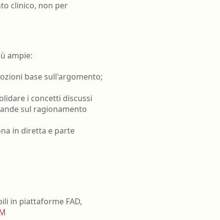
to clinico, non per
più ampie:
 nozioni base sull'argomento;
lidare i concetti discussi
omande sul ragionamento
na in diretta e parte
ili in piattaforme FAD,
CM