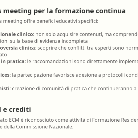
s meeting per la formazione continua
meeting offre benefici educativi specifici:
ionale clinico
: non solo acquisire contenuti, ma comprend
ni sulla base di evidenza incompleta
versia clinica
: scoprire che conflitti tra esperti sono norm
rato
in pratica
: le raccomandazioni sono direttamente implemen
ices
: la partecipazione favorisce adesione a protocolli condiv
isti
: creazione di comunità di pratica che continueranno 
e crediti
ato ECM è riconosciuto come attività di Formazione Residenz
ere della Commissione Nazionale: