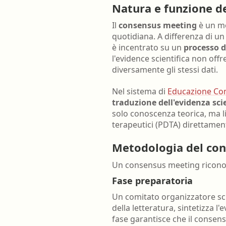
Natura e funzione d
Farmacia ospedaliera
Il
consensus meeting
è un mo
Farmacia territoriale
quotidiana. A differenza di u
Fisico
è incentrato su un
processo d
l'evidence scientifica non of
Fisioterapista
diversamente gli stessi dati.
Igienista dentale
Nel sistema di
Educazione Con
traduzione dell'evidenza scie
solo conoscenza teorica, ma li
terapeutici (PDTA) direttamente
Metodologia del co
Un consensus meeting ricono
Fase preparatoria
Un comitato organizzatore scie
della letteratura, sintetizza l
fase garantisce che il consens