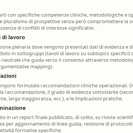
ti con specifiche competenze cliniche, metodologiche e (q
e pluralismo di prospettive senza però compromettere la scient
enza di conflitti di interesse significativi.
 di lavoro
sione plenaria dove vengono presentati dati di evidenza e di
visi in sottogruppi (tavoli di lavoro su subtopics specifici)
re neutrale che guida verso il consenso attraverso metodolo
argumentative mapping).
azioni
, vengono formulate raccomandazioni cliniche operazionali
lla raccomandazione, il grado di evidenza sottostante (second
, larga maggioranza, ecc.), e le implicazioni pratiche.
minazione
in un report finale pubblicato, di solito, su riviste scientif
ase per aggiornamento di linee guida, revisione di protocoll
tività formative specifiche.