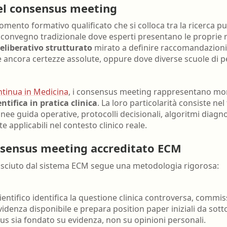
nell'ambiente e nei lu
el consensus meeting
Ortottista/assistente di oftalmologia
Tecnico della riabilita
mento formativo qualificato che si colloca tra la ricerca pura
Ostetrica/o
psichiatrica
n convegno tradizionale dove esperti presentano le proprie 
eliberativo strutturato
mirato a definire raccomandazioni
Podologo
Tecnico di neurofisiop
fre ancora certezze assolute, oppure dove diverse scuole di 
Psicologo/a
Tecnico ortopedico
Psicoterapeuta
tinua in Medicina
, i consensus meeting rappresentano mome
ntifica in pratica clinica
. La loro particolarità consiste nel
nee guida operative, protocolli decisionali, algoritmi diagno
 applicabili nel contesto clinico reale.
nsensus meeting accreditato ECM
sciuto dal sistema ECM segue una metodologia rigorosa:
ntifico identifica la questione clinica controversa, commis
'evidenza disponibile e prepara position paper iniziali da sot
us sia fondato su evidenza, non su opinioni personali.