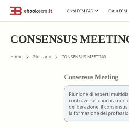
e
book
ecm.
it
Corsi ECM FAD
Carta ECM
Cerca corsi ECM o altro
Catalogo Generale
CONSENSUS MEETIN
Professionisti della salute
Risoluzione problemi
Home
Glossario
CONSENSUS MEETING
Estensione validità corsi ECM
Problemi accesso ebookecm.it
Catalogo per Professione
Acquisti di gruppo
Richiesta password temporanea
Consensus Meeting
Rimborso corsi ECM
Recupero email
Assistente sanitario
Sostituzione password
Biologo
Riunione di esperti multidis
FAQ
- Domande frequenti
controverse o ancora non c
Chimico
deliberazione, il consensus
Dietista
la formazione dei profession
Educatore professionale