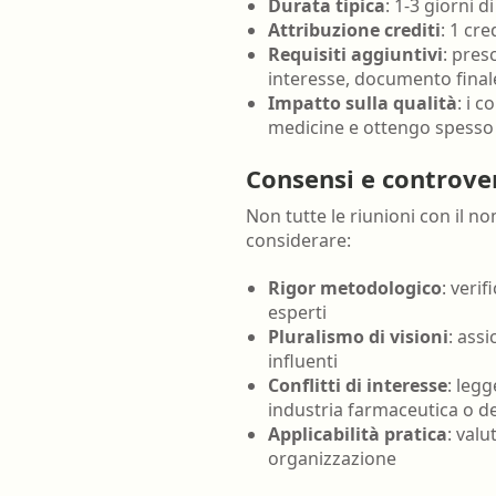
Durata tipica
: 1-3 giorni d
Attribuzione crediti
: 1 cr
Requisiti aggiuntivi
: pres
interesse, documento finale
Impatto sulla qualità
: i 
medicine e ottengo spesso 
Consensi e controve
Non tutte le riunioni con il 
considerare:
Rigor metodologico
: veri
esperti
Pluralismo di visioni
: ass
influenti
Conflitti di interesse
: legg
industria farmaceutica o de
Applicabilità pratica
: val
organizzazione