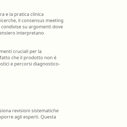
oghi di lavoro
Terapista occupazionale
zione
Veterinario - Igiene degli
 e la pratica clinica
allevamenti e delle produzioni
ricerche, il consensus meeting
zootecniche
 condivise su argomenti dove
atologia
pensiero interpretano
Veterinario - Igiene prod., trasf.,
commercial., conserv. e tras.
alimenti di origine animale e
nti cruciali per la
derivati
 fatto che il prodotto non è
Veterinario - sanità animale
stici e percorsi diagnostico-
siona revisioni sistematiche
toporre agli esperti. Questa