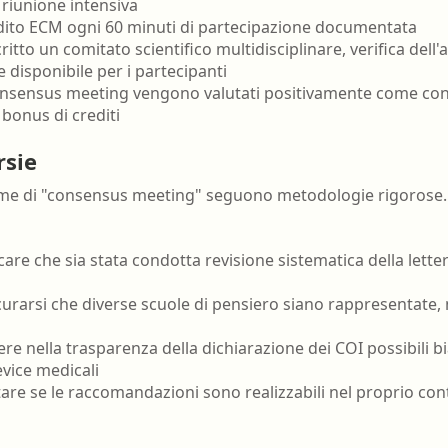
i riunione intensiva
edito ECM ogni 60 minuti di partecipazione documentata
critto un comitato scientifico multidisciplinare, verifica dell'a
 disponibile per i partecipanti
consensus meeting vengono valutati positivamente come cont
bonus di crediti
rsie
nome di "consensus meeting" seguono metodologie rigorose. Al
ficare che sia stata condotta revisione sistematica della lett
icurarsi che diverse scuole di pensiero siano rappresentate, 
ere nella trasparenza della dichiarazione dei COI possibili b
vice medicali
utare se le raccomandazioni sono realizzabili nel proprio con