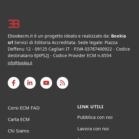
Footer
Ebookecm.it è un progetto ideato e realizzato da:
Bookia
srl
Servizi di Editoria Accreditata
.
Sede legale:
Piazza
Deffenu 12
-
09125
Cagliari
IT
- P.IVA
03787400922
- Codice
destinatario 6JXPS2J - Codice Provider ECM n.6554
info@bookia.it
LINK UTILI
Corsi ECM FAD
Pubblica con noi
Carta ECM
Lavora con noi
Chi Siamo