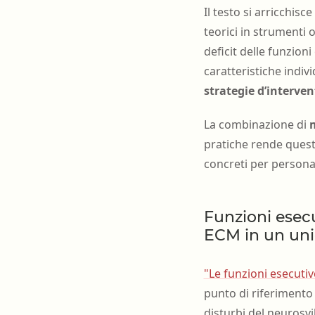
Il testo si arricchisce
teorici in strumenti 
deficit delle funzion
caratteristiche indiv
strategie d’interve
La combinazione di
m
pratiche rende quest
concreti per personal
Funzioni esecu
ECM in un un
"Le funzioni esecutiv
punto di riferimento 
disturbi del neurosv