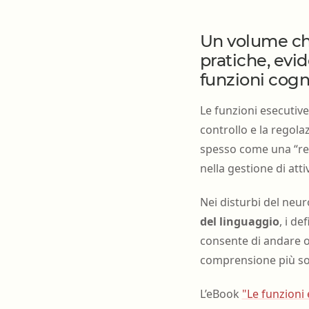
Un volume che
pratiche, evi
funzioni cogni
Le funzioni esecutiv
controllo e la regola
spesso come una “ret
nella gestione di atti
Nei disturbi del neu
del linguaggio
, i de
consente di andare ol
comprensione più sof
L’eBook
"Le funzioni