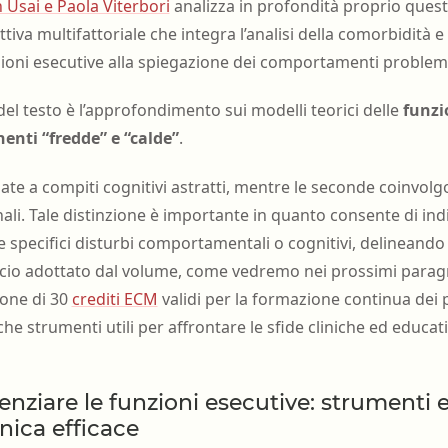
 Usai e Paola Viterbori
analizza in profondità proprio ques
iva multifattoriale che integra l’analisi della comorbidità e 
zioni esecutive alla spiegazione dei comportamenti problema
el testo è l’approfondimento sui modelli teorici delle
funzi
enti “fredde” e “calde”
.
ate a compiti cognitivi astratti, mentre le seconde coinvol
ali. Tale distinzione è importante in quanto consente di in
vi e specifici disturbi comportamentali o cognitivi, delinea
occio adottato dal volume, come vedremo nei prossimi paragra
ione di 30
crediti ECM
validi per la formazione continua dei 
he strumenti utili per affrontare le sfide cliniche ed educati
enziare le funzioni esecutive: strumenti e
inica efficace