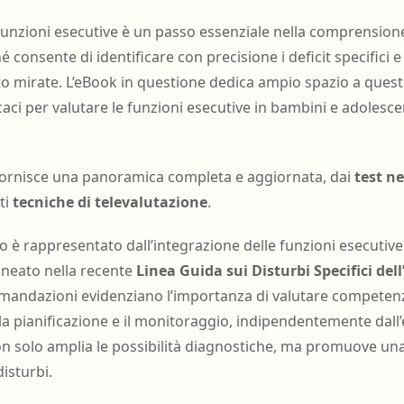
funzioni esecutive è un passo essenziale nella comprensione
 consente di identificare con precisione i deficit specifici e
nto mirate. L’eBook in questione dedica ampio spazio a quest
caci per valutare le funzioni esecutive in bambini e adolescen
to fornisce una panoramica completa e aggiornata, dai
test n
ti
tecniche di televalutazione
.
o è rappresentato dall’integrazione delle funzioni esecutive
ineato nella recente
Linea Guida sui Disturbi Specifici de
mandazioni evidenziano l’importanza di valutare competenz
a pianificazione e il monitoraggio, indipendentemente dall’e
 solo amplia le possibilità diagnostiche, ma promuove una 
disturbi.