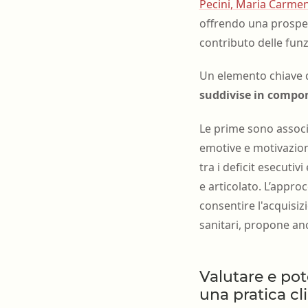
Pecini, Maria Carmen
offrendo una prospett
contributo delle fun
Un elemento chiave d
suddivise in compon
Le prime sono associ
emotive e motivazion
tra i deficit esecuti
e articolato. L’appr
consentire l'acquisiz
sanitari, propone anc
Valutare e pot
una pratica cl