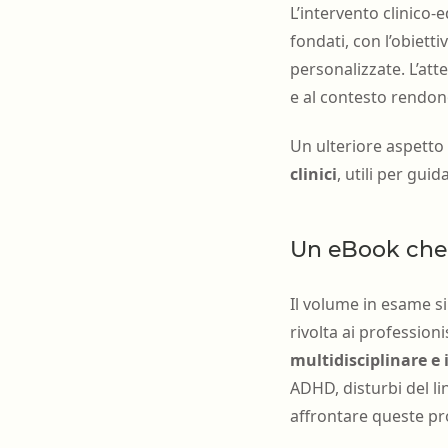
L’intervento clinico-
fondati, con l’obiett
personalizzate. L’atte
e al contesto rendon
Un ulteriore aspetto
clinici
, utili per gui
Un eBook che t
Il volume in esame si
rivolta ai profession
multidisciplinare e
ADHD, disturbi del l
affrontare queste pr