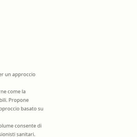
per un approccio
erne come la
bili. Propone
approccio basato su
volume consente di
onisti sanitari.