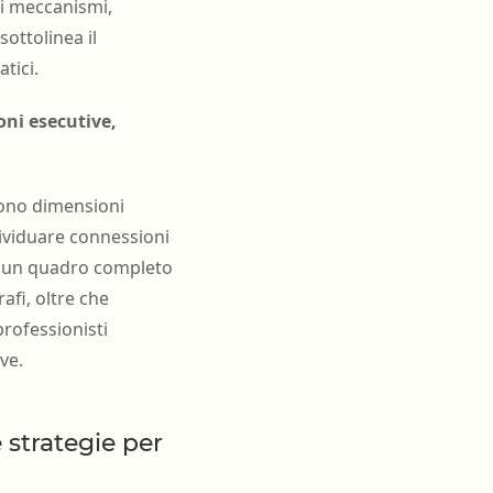
ti meccanismi,
sottolinea il
tici.
oni esecutive,
gono dimensioni
dividuare connessioni
ndo un quadro completo
fi, oltre che
professionisti
ve.
 strategie per