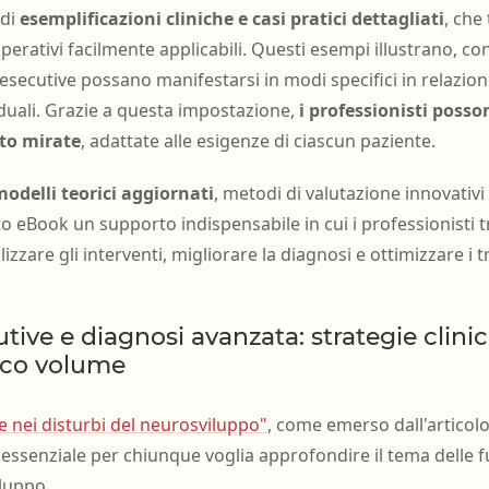
 di
esemplificazioni cliniche e casi pratici dettagliati
, che
operativi facilmente applicabili. Questi esempi illustrano, co
i esecutive possano manifestarsi in modi specifici in relazion
iduali. Grazie a questa impostazione,
i professionisti posso
nto mirate
, adattate alle esigenze di ciascun paziente.
odelli teorici aggiornati
, metodi di valutazione innovativi
o eBook un supporto indispensabile in cui i professionisti
izzare gli interventi, migliorare la diagnosi e ottimizzare i 
tive e diagnosi avanzata: strategie clinic
ico volume
e nei disturbi del neurosviluppo"
, come emerso dall'articol
essenziale per chiunque voglia approfondire il tema delle f
iluppo.