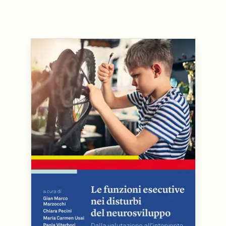
nell'ambiente e nei 
Ortottista/assistente di
lavoro
oftalmologia
Tecnico della riabili
Ostetrica/o
psichiatrica
Podologo
Tecnico di neurofisi
Psicologo/a
Tecnico ortopedico
Psicoterapeuta