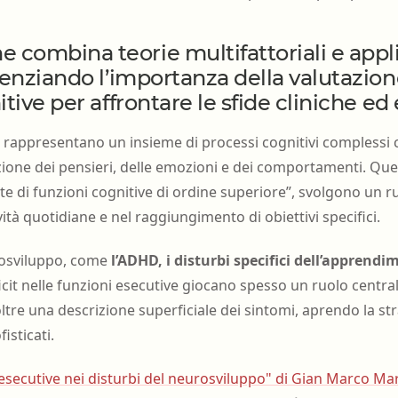
 combina teorie multifattoriali e appl
denziando l’importanza della valutazion
tive per affrontare le sfide cliniche ed
e rappresentano un insieme di processi cognitivi complessi 
zione dei pensieri, delle emozioni e dei comportamenti. Quest
e di funzioni cognitive di ordine superiore”, svolgono un 
vità quotidiane e nel raggiungimento di obiettivi specifici.
rosviluppo, come
l’ADHD, i disturbi specifici dell’apprendi
ficit nelle funzioni esecutive giocano spesso un ruolo central
tre una descrizione superficiale dei sintomi, aprendo la str
isticati.
 esecutive nei disturbi del neurosviluppo" di Gian Marco Ma