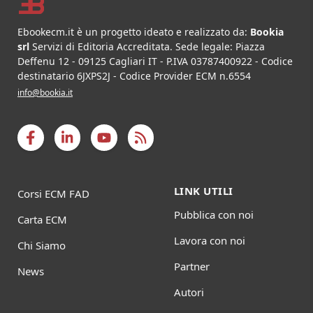
Ebookecm.it è un progetto ideato e realizzato da:
Bookia
srl
Servizi di Editoria Accreditata
.
Sede legale:
Piazza
Deffenu 12
-
09125
Cagliari
IT
- P.IVA
03787400922
- Codice
destinatario 6JXPS2J - Codice Provider ECM n.6554
info@bookia.it
LINK UTILI
Corsi ECM FAD
Pubblica con noi
Carta ECM
Lavora con noi
Chi Siamo
Partner
News
Autori