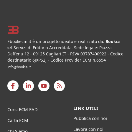
Footer
Ebookecm.it è un progetto ideato e realizzato da:
Bookia
srl
Servizi di Editoria Accreditata
.
Sede legale:
Piazza
Deffenu 12
-
09125
Cagliari
IT
- P.IVA
03787400922
- Codice
destinatario 6JXPS2J - Codice Provider ECM n.6554
info@bookia.it
LINK UTILI
Corsi ECM FAD
Pubblica con noi
Carta ECM
Lavora con noi
Chi Siamo