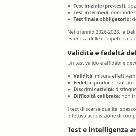
Test iniziale (pre-test)
: op
Test intermedi
: domande s
Test finale obbligatorio
: 
Nel triennio 2026-2028, la De
evidenza delle competenze ac
Validità e fedeltà de
Un test valido e affidabile de
Validità
: misura effettiva
Fedeltà
: produce risultati 
Discriminatività
: disting
Difficoltà calibrata
: non tr
I test di scarsa qualità, spesso
effettiva acquisizione di comp
Test e intelligenza ar