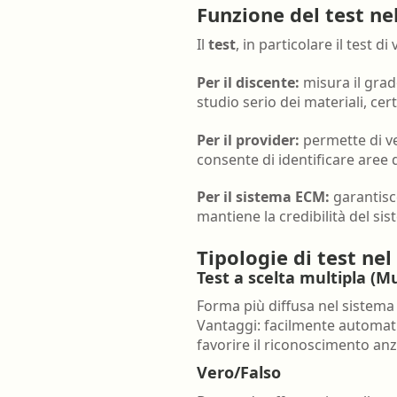
Funzione del test n
Farmacia ospedaliera
Il
test
, in particolare il test 
Farmacia territoriale
Fisico
Per il discente:
misura il grad
studio serio dei materiali, cer
Fisioterapista
Per il provider:
permette di ver
Igienista dentale
consente di identificare aree 
Per il sistema ECM:
garantisce
mantiene la credibilità del sist
Tipologie di test ne
Test a scelta multipla (M
Forma più diffusa nel sistema 
Vantaggi: facilmente automati
favorire il riconoscimento a
Vero/Falso