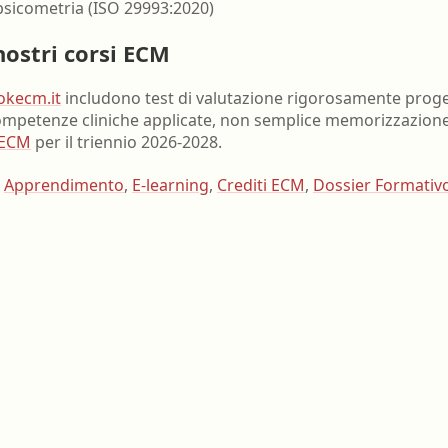
 psicometria (ISO 29993:2020)
nostri corsi ECM
okecm.it
includono test di valutazione rigorosamente proget
petenze cliniche applicate, non semplice memorizzazione. 
 ECM
per il triennio 2026-2028.
,
Apprendimento
,
E-learning
,
Crediti ECM
,
Dossier Formativ