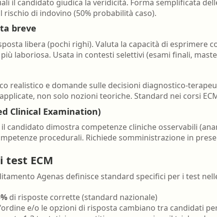
i il candidato giudica la veridicità. Forma semplificata del
rischio di indovino (50% probabilità caso).
ta breve
sposta libera (pochi righi). Valuta la capacità di esprimere c
ù laboriosa. Usata in contesti selettivi (esami finali, maste
co realistico e domande sulle decisioni diagnostico-terapeu
pplicate, non solo nozioni teoriche. Standard nei corsi ECM 
ed Clinical Examination)
 il candidato dimostra competenze cliniche osservabili (anam
ompetenze procedurali. Richiede somministrazione in prese
 i test ECM
itamento Agenas definisce standard specifici per i test nel
5%
di risposte corrette (standard nazionale)
 l'ordine e/o le opzioni di risposta cambiano tra candidati p