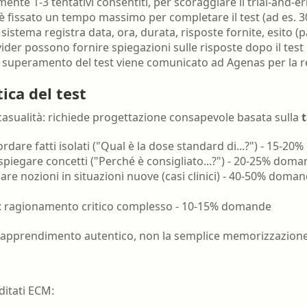
mente 1-3 tentativi consentiti, per scoraggiare il trial-and-e
 è fissato un tempo massimo per completare il test (ad es. 3
il sistema registra data, ora, durata, risposte fornite, esito (p
ovider possono fornire spiegazioni sulle risposte dopo il test
il superamento del test viene comunicato ad Agenas per la re
ica del test
asualità: richiede progettazione consapevole basata sulla
cordare fatti isolati ("Qual è la dose standard di...?") - 15-
 spiegare concetti ("Perché è consigliato...?") - 20-25% dom
sare nozioni in situazioni nuove (casi clinici) - 40-50% do
: ragionamento critico complesso - 10-15% domande
 l'apprendimento autentico, non la semplice memorizzazione
ditati ECM: