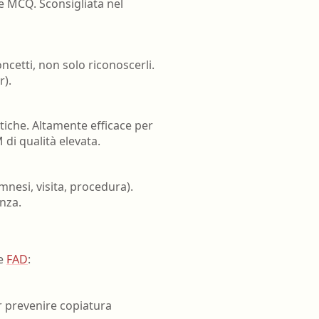
le MCQ. Sconsigliata nel
oncetti, non solo riconoscerli.
r).
tiche. Altamente efficace per
di qualità elevata.
nesi, visita, procedura).
nza.
le
FAD
:
er prevenire copiatura