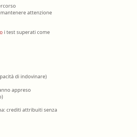
ercorso
e mantenere attenzione
vo
i test superati come
pacità di indovinare)
hanno appreso
o)
a: crediti attribuiti senza