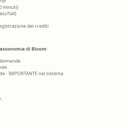
rror
0 minuti)
ass/fail)
gistrazione dei crediti
tassonomia di Bloom
:
20% domande
ande
mande - IMPORTANTE nel sistema
.