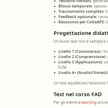
Tentativi limitati
: general
Blocco temporale
: spesso
Tracciamento completo
: 
Feedback opzionale
: i pr
Resoconto per CoGeAPS
: 
Progettazione didatt
Un buon test non è semplice c
Livello 1 (Conoscenza)
: ri
Livello 2 (Comprensione)
:
Livello 3 (Applicazione)
: u
ECM
Livello 4+ (Analisi/Sintesi)
Un test equilibrato favorisce
Test nel corso FAD
Per gli eventi
e-learning
accre