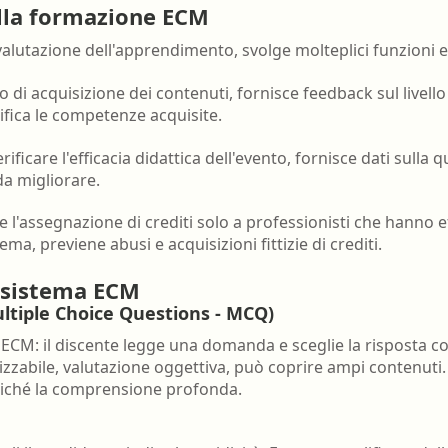
nell'ambiente e nei lu
ella formazione ECM
Ortottista/assistente di oftalmologia
Tecnico della riabilita
di valutazione dell'apprendimento, svolge molteplici funzioni
Ostetrica/o
psichiatrica
o di acquisizione dei contenuti, fornisce feedback sul livell
Podologo
Tecnico di neurofisiop
tifica le competenze acquisite.
Psicologo/a
Tecnico ortopedico
ificare l'efficacia didattica dell'evento, fornisce dati sulla 
Psicoterapeuta
da migliorare.
 l'assegnazione di crediti solo a professionisti che hanno 
ema, previene abusi e acquisizioni fittizie di crediti.
l sistema ECM
ultiple Choice Questions - MCQ)
ECM: il discente legge una domanda e sceglie la risposta cor
zzabile, valutazione oggettiva, può coprire ampi contenuti. 
nziché la comprensione profonda.