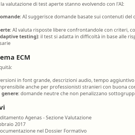
a valutazione di test aperte stanno evolvendo con l'AI:
 domande
: AI suggerisce domande basate sui contenuti del 
perte
: AI valuta risposte libere confrontandole con criteri, 
aptive testing)
: il test si adatta in difficoltà in base alle 
sarie
stema ECM
quità:
versioni in font grande, descrizioni audio, tempo aggiuntivo
comprensibile anche per professionisti stranieri con buona co
i genere
: domande neutre che non penalizzano sottogrupp
vi
editamento Agenas - Sezione Valutazione
bbraio 2017
 Documentazione nel Dossier Formativo