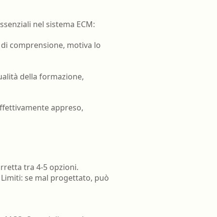
oghi di lavoro
Terapista occupazionale
zione
Veterinario - Igiene degli
 essenziali nel sistema ECM:
allevamenti e delle produzioni
zootecniche
o di comprensione, motiva lo
atologia
Veterinario - Igiene prod., trasf.,
commercial., conserv. e tras.
qualità della formazione,
alimenti di origine animale e
derivati
Veterinario - sanità animale
effettivamente appreso,
retta tra 4-5 opzioni.
Limiti: se mal progettato, può