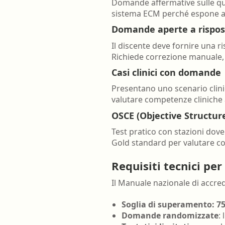
Domande affermative sulle qual
sistema ECM perché espone al 
Domande aperte a rispos
Il discente deve fornire una ri
Richiede correzione manuale, pi
Casi clinici con domande
Presentano uno scenario clini
valutare competenze cliniche a
OSCE (Objective Structur
Test pratico con stazioni dove
Gold standard per valutare c
Requisiti tecnici per
Il Manuale nazionale di accred
Soglia di superamento: 7
Domande randomizzate
: