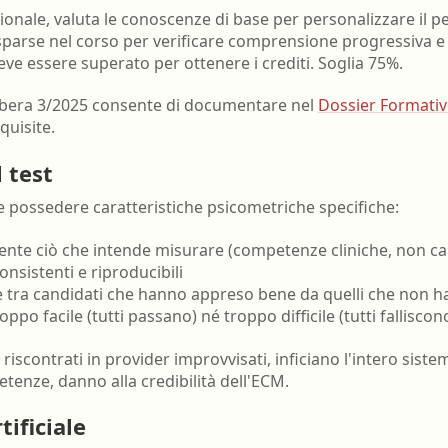
zionale, valuta le conoscenze di base per personalizzare il p
parse nel corso per verificare comprensione progressiva 
deve essere superato per ottenere i crediti. Soglia 75%.
libera 3/2025 consente di documentare nel
Dossier Formati
quisite.
l test
ve possedere caratteristiche psicometriche specifiche:
mente ciò che intende misurare (competenze cliniche, non ca
consistenti e riproducibili
ue tra candidati che hanno appreso bene da quelli che non 
oppo facile (tutti passano) né troppo difficile (tutti falliscon
 riscontrati in provider improvvisati, inficiano l'intero sistem
etenze, danno alla credibilità dell'ECM.
tificiale