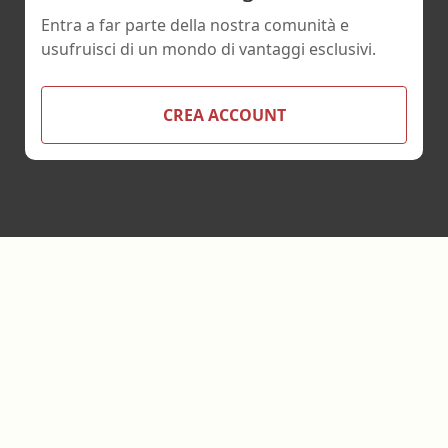
Entra a far parte della nostra comunità e
usufruisci di un mondo di vantaggi esclusivi.
CREA ACCOUNT
Footer
Ebookecm.it è un progetto ideato e realizzato da:
Bookia
srl
Servizi di Editoria Accreditata
.
Sede legale:
Piazza
Deffenu 12
-
09125
Cagliari
IT
- P.IVA
03787400922
- Codice
destinatario 6JXPS2J - Codice Provider ECM n.6554