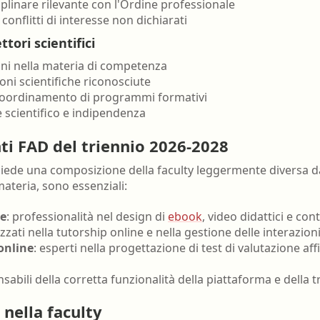
linare rilevante con l'Ordine professionale
conflitti di interesse non dichiarati
ttori scientifici
ni nella materia di competenza
ni scientifiche riconosciute
coordinamento di programmi formativi
e scientifico e indipendenza
nti FAD del triennio 2026-2028
iede una composizione della faculty leggermente diversa da
materia, sono essenziali:
le
: professionalità nel design di
ebook
, video didattici e co
lizzati nella tutorship online e nella gestione delle interazi
online
: esperti nella progettazione di test di valutazione affi
sabili della corretta funzionalità della piattaforma e della tra
 nella faculty