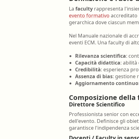
Farmacia ospedaliera
La
faculty
rappresenta l'insie
evento formativo
accreditato 
Farmacia territoriale
gerarchica dove ciascun memb
Fisico
Nel Manuale nazionale di accre
Fisioterapista
eventi ECM. Una faculty di alto
Igienista dentale
Rilevanza scientifica
: cont
Capacità didattica
: abilit
Credibilità
: esperienza pr
Assenza di bias
: gestione r
Aggiornamento continuo
Composizione della fa
Direttore Scientifico
Professionista senior con ecce
dell'evento. Definisce gli obi
garantisce l'indipendenza scien
Docenti / Faculty in sens