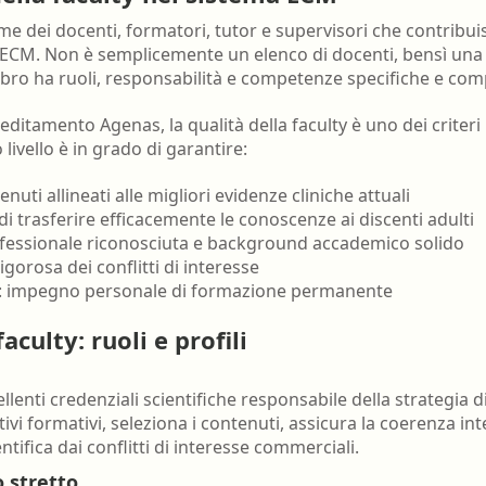
nell'ambiente e nei lu
me dei docenti, formatori, tutor e supervisori che contribui
Ortottista/assistente di oftalmologia
Tecnico della riabilita
ECM. Non è semplicemente un elenco di docenti, bensì una 
Ostetrica/o
psichiatrica
ro ha ruoli, responsabilità e competenze specifiche e com
Podologo
Tecnico di neurofisiop
ditamento Agenas, la qualità della faculty è uno dei criteri p
Psicologo/a
Tecnico ortopedico
 livello è in grado di garantire:
Psicoterapeuta
enuti allineati alle migliori evidenze cliniche attuali
à di trasferire efficacemente le conoscenze ai discenti adulti
ofessionale riconosciuta e background accademico solido
igorosa dei conflitti di interesse
: impegno personale di formazione permanente
culty: ruoli e profili
llenti credenziali scientifiche responsabile della strategia 
ettivi formativi, seleziona i contenuti, assicura la coerenza 
tifica dai conflitti di interesse commerciali.
o stretto