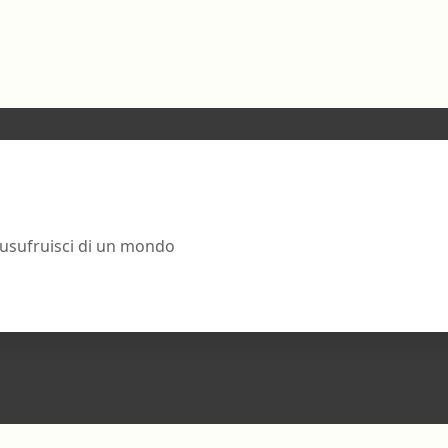
 usufruisci di un mondo
LINK UTILI
Corsi ECM FAD