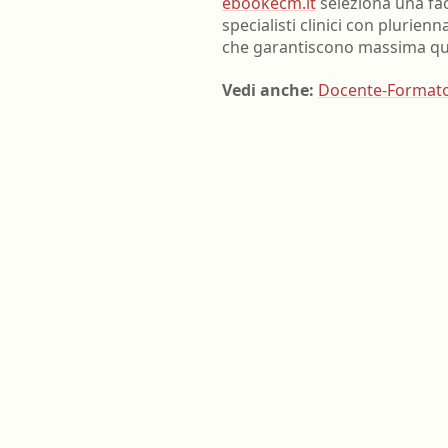
ebookecm.it
seleziona una fac
specialisti clinici con plurienn
che garantiscono massima quali
Vedi anche:
Docente-Format