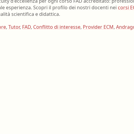
ulty d'eccellenza per ogni corso FAD accreditato: professioni
ale esperienza. Scopri il profilo dei nostri docenti nei
corsi 
tà scientifica e didattica.
ore
,
Tutor
,
FAD
,
Conflitto di interesse
,
Provider ECM
,
Andrag