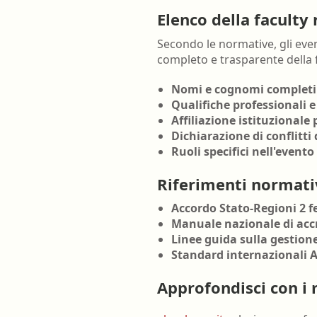
Elenco della faculty
Secondo le normative, gli even
completo e trasparente della 
Nomi e cognomi completi
Qualifiche professionali e
Affiliazione istituzionale 
Dichiarazione di conflitti 
Ruoli specifici nell'evento
Riferimenti normati
Accordo Stato-Regioni 2 fe
Manuale nazionale di accr
Linee guida sulla gestione
Standard internazionali 
Approfondisci con i 