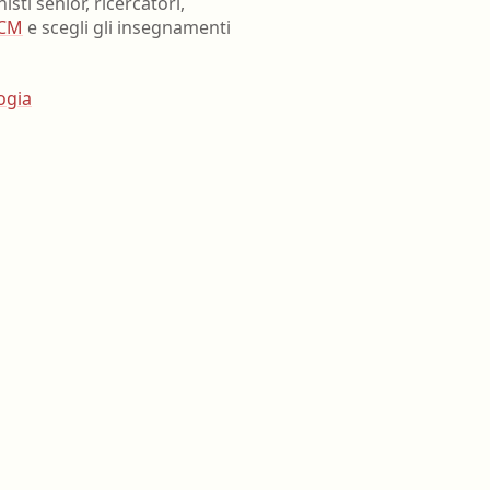
sti senior, ricercatori,
ECM
e scegli gli insegnamenti
ogia