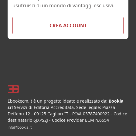
usufruisci di un mondo di vantaggi esclusivi.
CREA ACCOUNT
Footer
Ebookecm.it è un progetto ideato e realizzato da:
Bookia
srl
Servizi di Editoria Accreditata
.
Sede legale:
Piazza
Deffenu 12
-
09125
Cagliari
IT
- P.IVA
03787400922
- Codice
destinatario 6JXPS2J - Codice Provider ECM n.6554
info@bookia.it