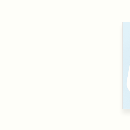
Farmacia ospedaliera
Farmacia territoriale
Fisico
Fisioterapista
Igienista dentale