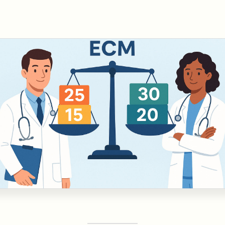
nell'ambiente e nei lu
Ortottista/assistente di oftalmologia
Tecnico della riabilita
Ostetrica/o
psichiatrica
Podologo
Tecnico di neurofisiop
Psicologo/a
Tecnico ortopedico
Psicoterapeuta