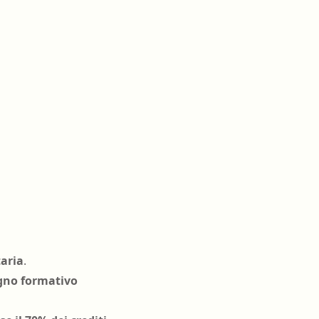
taria
.
ogno formativo