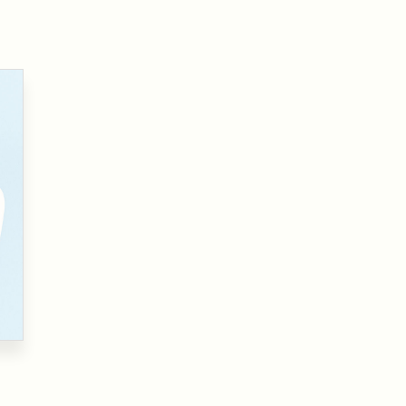
oghi di lavoro
Terapista occupazionale
zione
Veterinario - Igiene degli
allevamenti e delle produzioni
zootecniche
atologia
Veterinario - Igiene prod., trasf.,
commercial., conserv. e tras.
alimenti di origine animale e
derivati
Veterinario - sanità animale