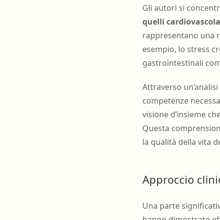
Gli autori si concent
quelli cardiovascola
rappresentano una ris
esempio, lo stress c
gastrointestinali com
Attraverso un’analisi
competenze necessar
visione d’insieme ch
Questa comprensione 
la qualità della vita d
Approccio clini
Una parte significati
hanno dimostrato effi