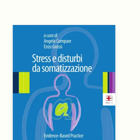
nell'ambiente e nei lu
Ortottista/assistente di oftalmologia
Tecnico della riabilita
Ostetrica/o
psichiatrica
Podologo
Tecnico di neurofisiop
Psicologo/a
Tecnico ortopedico
Psicoterapeuta