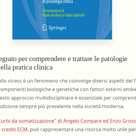
egrato per comprendere e trattare le patologie
lla pratica clinica
llo stress è un fenomeno che coinvolge diversi aspetti de
mponenti biologiche e genetiche con fattori esterni ambient
 Questo approccio multidisciplinare è essenziale per compre
dizione sempre più prevalente nella società moderna.
sturbi da somatizzazione" di Angelo Compare ed Enzo Gross
0
crediti ECM
, può rappresentare una risorsa molto utile per 