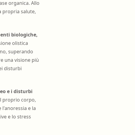
base organica. Allo
 propria salute,
enti biologiche,
sione olistica
ano, superando
e una visione più
i disturbi
o e i disturbi
l proprio corpo,
 l'anoressia e la
ve e lo stress