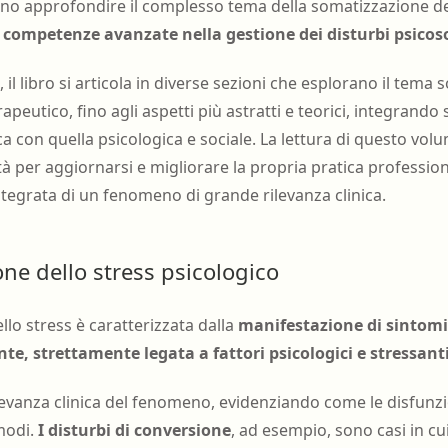
ano approfondire il complesso tema della somatizzazione de
i competenze avanzate nella gestione dei disturbi psicos
il libro si articola in diverse sezioni che esplorano il tema s
terapeutico, fino agli aspetti più astratti e teorici, integrando
 con quella psicologica e sociale. La lettura di questo vo
à per aggiornarsi e migliorare la propria pratica professio
ntegrata di un fenomeno di grande rilevanza clinica.
ne dello stress psicologico
lo stress è caratterizzata dalla
manifestazione di sintomi 
e, strettamente legata a fattori psicologici e stressant
ilevanza clinica del fenomeno, evidenziando come le disfunz
modi.
I disturbi di conversione
, ad esempio, sono casi in cu