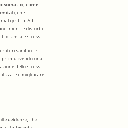
icosomatici, come
enitali
, che
 mal gestito. Ad
one, mentre disturbi
ti di ansia e stress.
ratori sanitari le
bi, promuovendo una
azione dello stress.
lizzate e migliorare
ulle evidenze, che
este,
la terapia