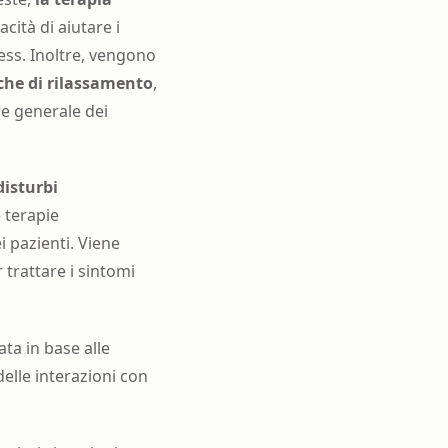
cità di aiutare i
ress. Inoltre, vengono
che di rilassamento
,
re generale dei
disturbi
e terapie
i pazienti. Viene
r trattare i sintomi
ta in base alle
delle interazioni con