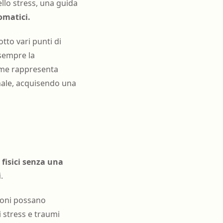
llo stress, una guida
omatici.
otto vari punti di
 sempre la
lume rappresenta
nale, acquisendo una
fisici senza una
i
.
ioni possano
i stress e traumi