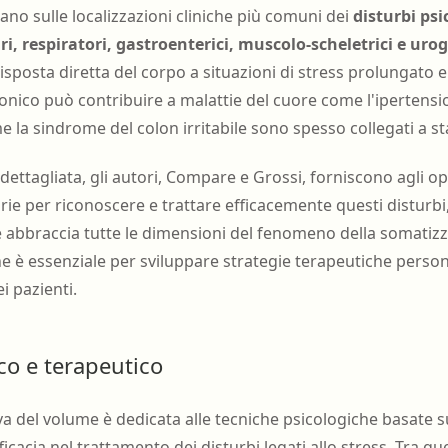
rano sulle localizzazioni cliniche più comuni dei
disturbi ps
ri, respiratori, gastroenterici, muscolo-scheletrici e urog
posta diretta del corpo a situazioni di stress prolungato e
ronico può contribuire a malattie del cuore come l'ipertensi
e la sindrome del colon irritabile sono spesso collegati a sta
 dettagliata, gli autori, Compare e Grossi, forniscono agli ope
ie per riconoscere e trattare efficacemente questi distur
e abbraccia tutte le dimensioni del fenomeno della somatizz
è essenziale per sviluppare strategie terapeutiche persona
ei pazienti.
co e terapeutico
va del volume è dedicata alle tecniche psicologiche basate s
cacia nel trattamento dei disturbi legati allo stress. Tra qu