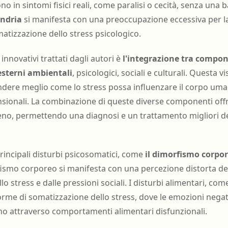
no in sintomi fisici reali, come paralisi o cecità, senza una 
ondria
si manifesta con una preoccupazione eccessiva per la
atizzazione dello stress psicologico.
innovativi trattati dagli autori è
l'integrazione tra compon
esterni ambientali
, psicologici, sociali e culturali. Questa vi
dere meglio come lo stress possa influenzare il corpo um
sionali. La combinazione di queste diverse componenti offr
o, permettendo una diagnosi e un trattamento migliori de
principali disturbi psicosomatici, come
il dimorfismo corpore
rfismo corporeo si manifesta con una percezione distorta de
 stress e dalle pressioni sociali. I disturbi alimentari, come
orme di somatizzazione dello stress, dove le emozioni negati
no attraverso comportamenti alimentari disfunzionali.