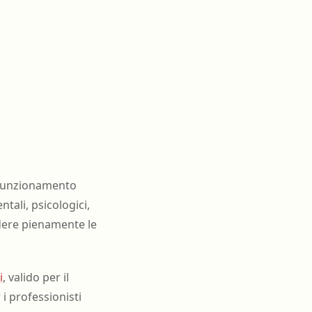
l funzionamento
ali, psicologici,
ndere pienamente le
i
, valido per il
i professionisti