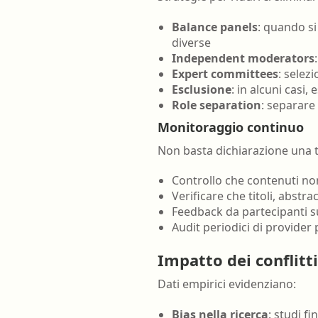
Balance panels
: quando si
diverse
Independent moderators
Expert committees
: selez
Esclusione
: in alcuni casi
Role separation
: separare
Monitoraggio continuo
Non basta dichiarazione una 
Controllo che contenuti non
Verificare che titoli, abst
Feedback da partecipanti s
Audit periodici di provider
Impatto dei conflitti
Dati empirici evidenziano:
Bias nella ricerca
: studi f