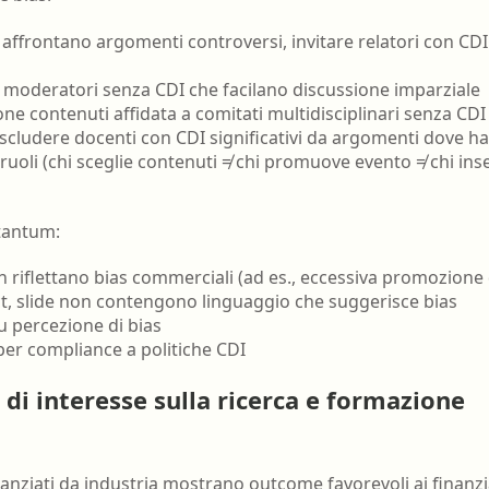
 affrontano argomenti controversi, invitare relatori con CD
: moderatori senza CDI che facilano discussione imparziale
ione contenuti affidata a comitati multidisciplinari senza CDI 
, escludere docenti con CDI significativi da argomenti dove h
 ruoli (chi sceglie contenuti ≠ chi promuove evento ≠ chi ins
tantum:
 riflettano bias commerciali (ad es., eccessiva promozione 
ract, slide non contengono linguaggio che suggerisce bias
u percezione di bias
 per compliance a politiche CDI
 di interesse sulla ricerca e formazione
inanziati da industria mostrano outcome favorevoli ai finanzi