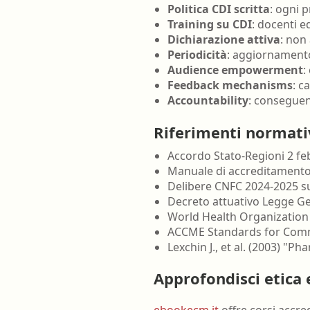
Politica CDI scritta
: ogni 
Training su CDI
: docenti 
Dichiarazione attiva
: non
Periodicità
: aggiornamento
Audience empowerment
:
Feedback mechanisms
: c
Accountability
: conseguen
Riferimenti normativi
Accordo Stato-Regioni 2 fe
Manuale di accreditamento 
Delibere CNFC 2024-2025 su
Decreto attuativo Legge Gel
World Health Organization -
ACCME Standards for Comm
Lexchin J., et al. (2003) 
Approfondisci etica 
ebookecm.it
offre corsi accred