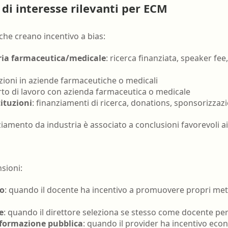
nell'ambiente e nei lu
i di interesse rilevanti per ECM
Ortottista/assistente di oftalmologia
Tecnico della riabilita
Ostetrica/o
psichiatrica
che creano incentivo a bias:
Podologo
Tecnico di neurofisiop
ria farmaceutica/medicale
: ricerca finanziata, speaker fee
Psicologo/a
Tecnico ortopedico
azioni in aziende farmaceutiche o medicali
Psicoterapeuta
rto di lavoro con azienda farmaceutica o medicale
tituzioni
: finanziamenti di ricerca, donations, sponsorizzazi
iamento da industria è associato a conclusioni favorevoli ai 
nsioni:
co
: quando il docente ha incentivo a promuovere propri meto
e
: quando il direttore seleziona se stesso come docente per
 formazione pubblica
: quando il provider ha incentivo eco