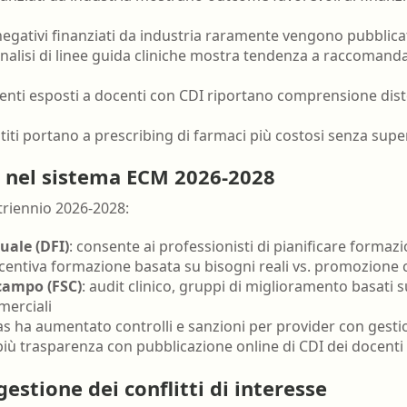
i negativi finanziati da industria raramente vengono pubblica
analisi di linee guida cliniche mostra tendenza a raccomanda
denti esposti a docenti con CDI riportano comprensione disto
titi portano a prescribing di farmaci più costosi senza superi
se nel sistema ECM 2026-2028
 triennio 2026-2028:
uale (DFI)
: consente ai professionisti di pianificare form
centiva formazione basata su bisogni reali vs. promozione
campo (FSC)
: audit clinico, gruppi di miglioramento basati 
merciali
as ha aumentato controlli e sanzioni per provider con gest
più trasparenza con pubblicazione online di CDI dei docenti
gestione dei conflitti di interesse