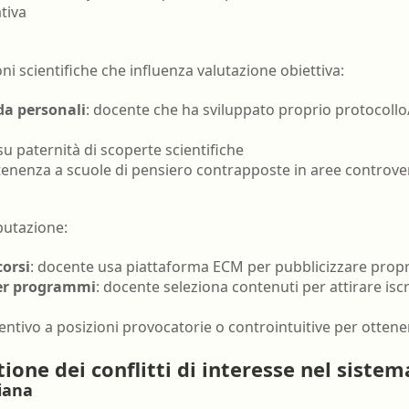
tiva
i scientifiche che influenza valutazione obiettiva:
da personali
: docente che ha sviluppato proprio protocollo
i su paternità di scoperte scientifiche
tenenza a scuole di pensiero contrapposte in aree controve
eputazione:
corsi
: docente usa piattaforma ECM per pubblicizzare propri
er programmi
: docente seleziona contenuti per attirare iscri
centivo a posizioni provocatorie o controintuitive per otten
ione dei conflitti di interesse nel siste
iana