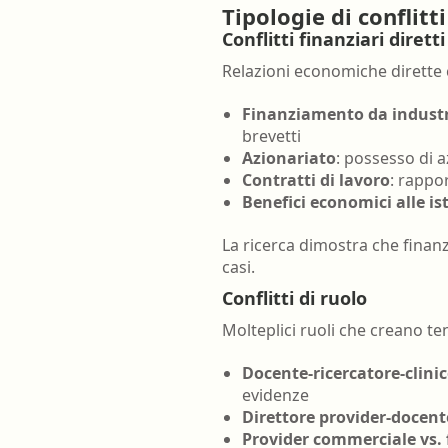
Tipologie di conflitt
Farmacia ospedaliera
Conflitti finanziari diretti
Farmacia territoriale
Relazioni economiche dirette 
Fisico
Finanziamento da indust
Fisioterapista
brevetti
Azionariato
: possesso di 
Igienista dentale
Contratti di lavoro
: rappo
Benefici economici alle is
La ricerca dimostra che finanz
casi.
Conflitti di ruolo
Molteplici ruoli che creano te
Docente-ricercatore-clini
evidenze
Direttore provider-docent
Provider commerciale vs.