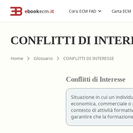
e
book
ecm.
it
Corsi ECM FAD
Carta ECM
Cerca corsi ECM o altro
Catalogo Generale
CONFLITTI DI INTER
Professionisti della salute
Risoluzione problemi
Home
Glossario
CONFLITTI DI INTERESSE
Estensione validità corsi ECM
Problemi accesso ebookecm.it
Catalogo per Professione
Acquisti di gruppo
Richiesta password temporanea
Conflitti di Interesse
Rimborso corsi ECM
Recupero email
Assistente sanitario
Sostituzione password
Biologo
Situazione in cui un individ
FAQ
- Domande frequenti
economica, commerciale o pr
Chimico
contesto di attività formativ
Dietista
garantire che la formazione 
Educatore professionale