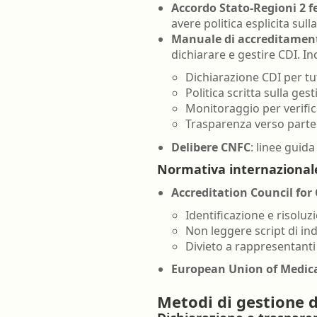
Accordo Stato-Regioni 2 f
avere politica esplicita sul
Manuale di accreditamen
dichiarare e gestire CDI. In
Dichiarazione CDI per tut
Politica scritta sulla ges
Monitoraggio per verific
Trasparenza verso partec
Delibere CNFC
: linee guida
Normativa internazionale
Accreditation Council for
Identificazione e risoluzi
Non leggere script di in
Divieto a rappresentanti
European Union of Medica
Metodi di gestione de