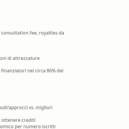
oghi di lavoro
Terapista occupazionale
zione
Veterinario - Igiene degli
allevamenti e delle produzioni
zootecniche
atologia
, consultation fee, royalties da
Veterinario - Igiene prod., trasf.,
commercial., conserv. e tras.
alimenti di origine animale e
derivati
oni di attrezzature
Veterinario - sanità animale
finanziatori nei circa 86% dei
di/approcci vs. migliori
 ottenere crediti
nomico per numero iscritti