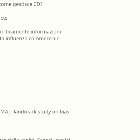
come gestisce CDI
icts
e criticamente informazioni
ita influenza commerciale
CMAJ - landmark study on bias
ce della sanità. Scopri i nostri