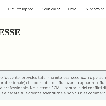
ECM Intelligence
Soluzioni
News
Supporto
ESSE
Organizzazioni sanitarie
Guide
Ebook on demand
Come funziona
Acquisti di gruppo
Cos'è la FAD ECM
®
Carta ECM
Guida all'ebook
Business
Infermiere
Tecnico audiometrist
Guida agli ebook Reader per lo Studio
Infermiere pediatrico
Tecnico audioprotesis
uo (docente, provider, tutor) ha interessi secondari o person
Guida ai Gruppi di Acquisto
ofessionale) che potrebbero influenzare o apparire influenz
Logopedista
Tecnico della fisiopat
a professionale. Nel sistema ECM, il controllo dei conflitti d
cardiocircolatoria e p
Istruzioni per utilizzare gli ebook con DRM
sia basata su evidenze scientifiche e non su bias commercial
Medico Chirurgo
cardiovascolare
69
Tecnico della prevenz
Odontoiatria