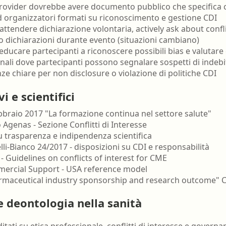
provider dovrebbe avere documento pubblico che specifica 
ed organizzatori formati su riconoscimento e gestione CDI
 attendere dichiarazione volontaria, actively ask about confl
 dichiarazioni durante evento (situazioni cambiano)
 educare partecipanti a riconoscere possibili bias e valutar
anali dove partecipanti possono segnalare sospetti di indeb
ze chiare per non disclosure o violazione di politiche CDI
 e scientifici
bbraio 2017 "La formazione continua nel settore salute"
Agenas - Sezione Conflitti di Interesse
 trasparenza e indipendenza scientifica
li-Bianco 24/2017 - disposizioni su CDI e responsabilità
 Guidelines on conflicts of interest for CME
ercial Support - USA reference model
"Pharmaceutical industry sponsorship and research outcome" 
e deontologia nella sanità
itati su etica professionale, conflitti di interesse e governan