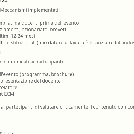
nza
ti. Meccanismi implementati:
pilati da docenti prima dell'evento
iamenti, azionariato, brevetti
ultimi 12-24 mesi
tti istituzionali (mio datore di lavoro è finanziato dall'indus
i
no comunicati ai partecipanti:
sull'evento (programma, brochure)
a presentazione del docente
 relatore
ent ECM
i partecipanti di valutare criticamente il contenuto con co
e bias: