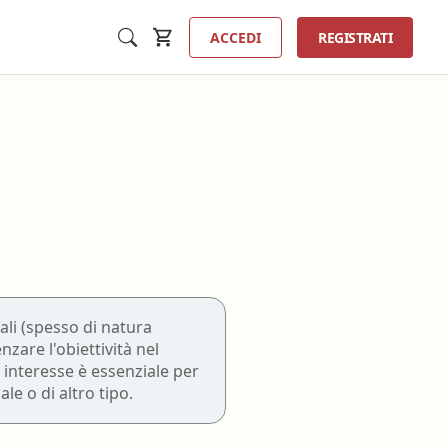
ACCEDI
REGISTRATI
Inse
a
Tecnico sanitario di radiologia
medica
ta
ali (spesso di natura
Tecnico sanitario laboratorio
are l'obiettività nel
ologia
biomedico
i interesse è essenziale per
erfusione
e o di altro tipo.
Terapista della neuro e
psicomotricità dell'età evolutiva
ione