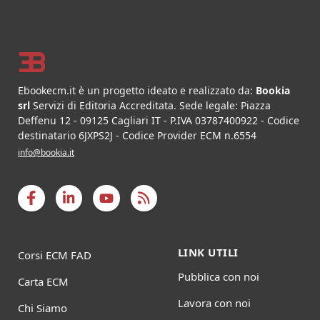
Footer
Ebookecm.it è un progetto ideato e realizzato da:
Bookia
srl
Servizi di Editoria Accreditata
.
Sede legale:
Piazza
Deffenu 12
-
09125
Cagliari
IT
- P.IVA
03787400922
- Codice
destinatario 6JXPS2J - Codice Provider ECM n.6554
info@bookia.it
LINK UTILI
Corsi ECM FAD
Pubblica con noi
Carta ECM
Lavora con noi
Chi Siamo