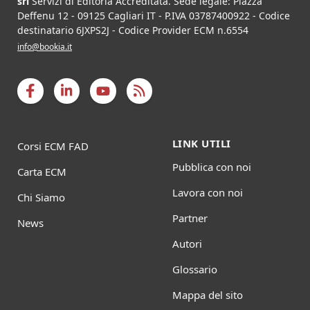
srl
Servizi di Editoria Accreditata
.
Sede legale:
Piazza
Deffenu 12
-
09125
Cagliari
IT
- P.IVA
03787400922
- Codice
destinatario 6JXPS2J - Codice Provider ECM n.6554
info@bookia.it
LINK UTILI
Corsi ECM FAD
Pubblica con noi
Carta ECM
Lavora con noi
Chi Siamo
Partner
News
Autori
Glossario
Mappa del sito