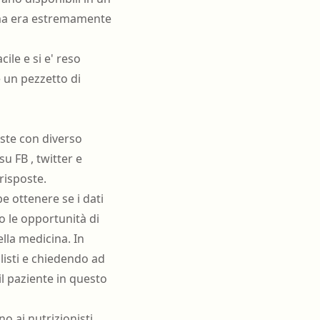
, ma era estremamente
ile e si e' reso
 un pezzetto di
oste con diverso
u FB , twitter e
risposte.
e ottenere se i dati
o le opportunità di
lla medicina. In
listi e chiedendo ad
il paziente in questo
 ai nutrizionisti,