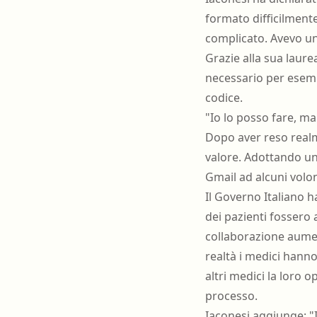
formato difficilment
complicato. Avevo un'
Grazie alla sua laure
necessario per esemp
codice.
"Io lo posso fare, ma
Dopo aver reso realme
valore. Adottando un 
Gmail ad alcuni volon
Il Governo Italiano h
dei pazienti fossero 
collaborazione aumen
realtà i medici hanno
altri medici la loro 
processo.
Iaconesi aggiunge: "