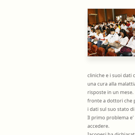
Farmacia ospedaliera
Farmacia territoriale
Fisico
Fisioterapista
Igienista dentale
cliniche e i suoi dat
una cura alla malatt
risposte in un mese. 
fronte a dottori che 
i dati sul suo stato d
Il primo problema e'
accedere.
Iaconesi ha dichiara