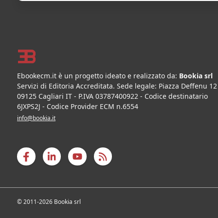
Footer
Ebookecm.it è un progetto ideato e realizzato da:
Bookia srl
Servizi di Editoria Accreditata
.
Sede legale:
Piazza Deffenu 12
09125
Cagliari
IT
- P.IVA
03787400922
- Codice destinatario
6JXPS2J - Codice Provider ECM n.6554
info@bookia.it
© 2011-2026 Bookia srl