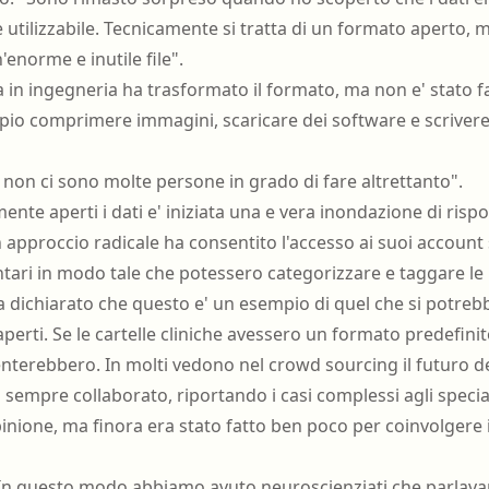
e utilizzabile. Tecnicamente si tratta di un formato aperto
enorme e inutile file".
a in ingegneria ha trasformato il formato, ma non e' stato fac
io comprimere immagini, scaricare dei software e scrivere
 non ci sono molte persone in grado di fare altrettanto".
nte aperti i dati e' iniziata una e vera inondazione di risp
approccio radicale ha consentito l'accesso ai suoi account s
tari in modo tale che potessero categorizzare e taggare le 
a dichiarato che questo e' un esempio di quel che si potrebb
aperti. Se le cartelle cliniche avessero un formato predefinit
terebbero. In molti vedono nel crowd sourcing il futuro de
 sempre collaborato, riportando i casi complessi agli specia
opinione, ma finora era stato fatto ben poco per coinvolgere 
In questo modo abbiamo avuto neuroscienziati che parlavano