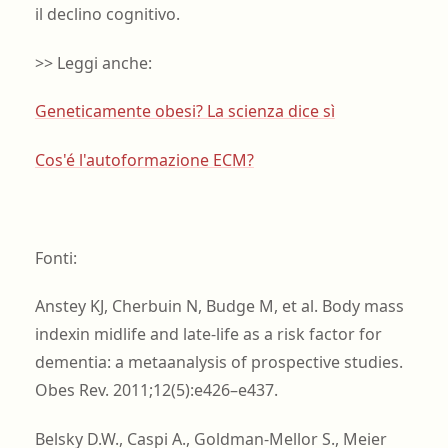
il declino cognitivo.
>> Leggi anche:
Geneticamente obesi? La scienza dice sì
Cos'é l'autoformazione ECM?
Fonti:
Anstey KJ, Cherbuin N, Budge M, et al. Body mass
indexin midlife and late-life as a risk factor for
dementia: a metaanalysis of prospective studies.
Obes Rev. 2011;12(5):e426–e437.
Belsky D.W., Caspi A., Goldman-Mellor S., Meier