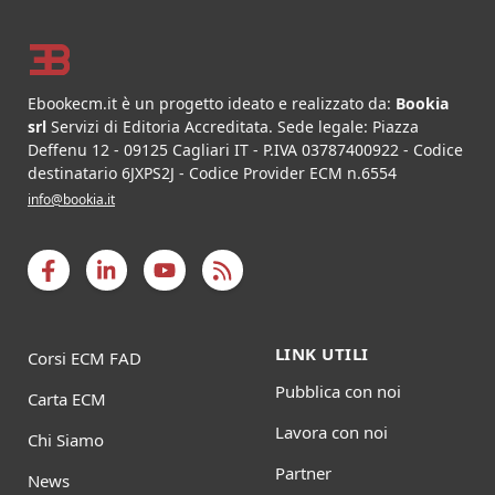
Footer
Ebookecm.it è un progetto ideato e realizzato da:
Bookia
srl
Servizi di Editoria Accreditata
.
Sede legale:
Piazza
Deffenu 12
-
09125
Cagliari
IT
- P.IVA
03787400922
- Codice
destinatario 6JXPS2J - Codice Provider ECM n.6554
info@bookia.it
LINK UTILI
Corsi ECM FAD
Pubblica con noi
Carta ECM
Lavora con noi
Chi Siamo
Partner
News