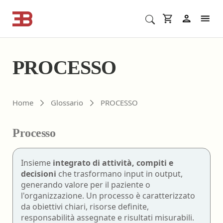
Cerca corsi ECM o altro
In
PROCESSO
Home
Glossario
PROCESSO
Processo
Insieme
integrato di attività, compiti e
decisioni
che trasformano input in output,
generando valore per il paziente o
l'organizzazione. Un processo è caratterizzato
da obiettivi chiari, risorse definite,
responsabilità assegnate e risultati misurabili.