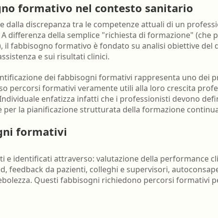
nell'ambiente e nei lu
gno formativo nel contesto sanitario
Ortottista/assistente di oftalmologia
Tecnico della riabilita
 dalla discrepanza tra le competenze attuali di un professio
Ostetrica/o
psichiatrica
. A differenza della semplice "richiesta di formazione" (che
, il fabbisogno formativo è fondato su analisi obiettive del 
Podologo
Tecnico di neurofisiop
sistenza e sui risultati clinici.
Psicologo/a
Tecnico ortopedico
entificazione dei fabbisogni formativi rappresenta uno dei pri
Psicoterapeuta
rso percorsi formativi veramente utili alla loro crescita pro
ndividuale enfatizza infatti che i professionisti devono defi
 per la pianificazione strutturata della formazione continua
gni formativi
isti e identificati attraverso: valutazione della performance 
d, feedback da pazienti, colleghi e supervisori, autoconsap
debolezza. Questi fabbisogni richiedono percorsi formativi pe