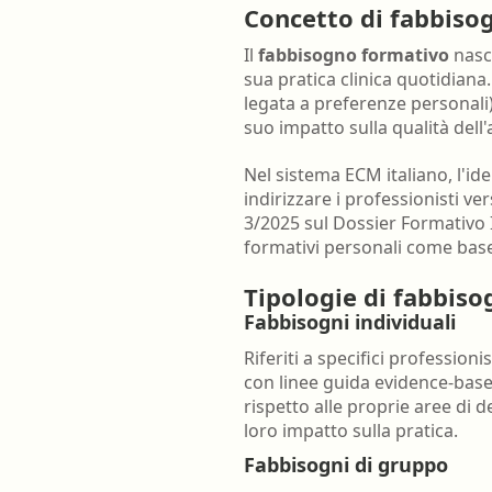
Concetto di fabbiso
Farmacia ospedaliera
Il
fabbisogno formativo
nasce
Farmacia territoriale
sua pratica clinica quotidiana
Fisico
legata a preferenze personali)
suo impatto sulla qualità dell'as
Fisioterapista
Nel sistema ECM italiano, l'id
Igienista dentale
indirizzare i professionisti ve
3/2025 sul Dossier Formativo I
formativi personali come base
Tipologie di fabbiso
Fabbisogni individuali
Riferiti a specifici profession
con linee guida evidence-base
rispetto alle proprie aree di 
loro impatto sulla pratica.
Fabbisogni di gruppo