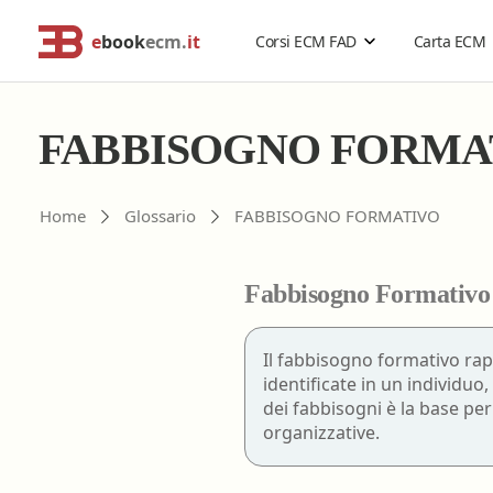
e
book
ecm.
it
Corsi ECM FAD
Carta ECM
Cerca corsi ECM o altro
Catalogo Generale
FABBISOGNO FORMA
Professionisti della salute
Risoluzione problemi
Home
Glossario
FABBISOGNO FORMATIVO
Estensione validità corsi ECM
Problemi accesso ebookecm.it
Catalogo per Professione
Acquisti di gruppo
Richiesta password temporanea
Fabbisogno Formativo
Rimborso corsi ECM
Recupero email
Assistente sanitario
Sostituzione password
Biologo
Il fabbisogno formativo rap
FAQ
- Domande frequenti
identificate in un individuo
Chimico
dei fabbisogni è la base per 
Dietista
organizzative.
Educatore professionale