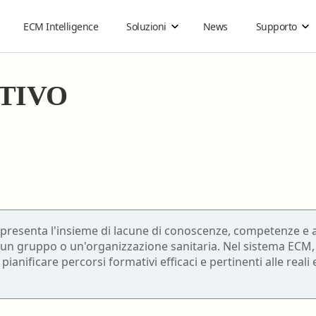
ECM Intelligence
Soluzioni
News
Supporto
TIVO
Organizzazioni sanitarie
Guide
Ebook on demand
Come funziona
Acquisti di gruppo
Cos'è la FAD ECM
®
Carta ECM
Guida all'ebook
Business
Infermiere
Tecnico audiometrist
Guida agli ebook Reader per lo Studio
Infermiere pediatrico
Tecnico audioprotesis
presenta l'insieme di lacune di conoscenze, competenze e ab
Guida ai Gruppi di Acquisto
, un gruppo o un'organizzazione sanitaria. Nel sistema ECM, 
Logopedista
Tecnico della fisiopat
pianificare percorsi formativi efficaci e pertinenti alle reali
cardiocircolatoria e p
Istruzioni per utilizzare gli ebook con DRM
Medico Chirurgo
cardiovascolare
69
Tecnico della prevenz
Odontoiatria