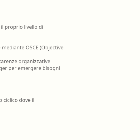
l proprio livello di
he mediante OSCE (Objective
re carenze organizzative
nager per emergere bisogni
ciclico dove il