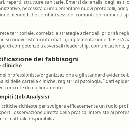
 reparti, strutture sanitarie. Emersi da: analisi degli esiti cl
organizzative, necessità di implementare nuovi protocolli, 
one blended che combini sessioni comuni con momenti speci
rete territoriale, correlati a strategie aziendali, priorità regio
e su nuovi sistemi informatici, implementazione di PDTA az
luppo di competenze trasversali (leadership, comunicazione,
ificazione dei fabbisogni
 cliniche
ici del professionista/organizzazione e gli standard evidence-
analisi delle cartelle cliniche, registri di patologia. I dati epi
ee concrete di miglioramento.
piti (Job Analysis)
critiche richieste per svolgere efficacemente un ruolo prof
rti, osservazione diretta della pratica, interviste ai profess
loro attuale disponibilità.