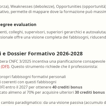
 forza), Weaknesses (debolezze), Opportunities (opportunità)
izzativo, permette di mappare dove la formazione può massimi
degree evaluation
enti, colleghi, supervisori, superiori gerarchici e autovaluta
onale offre una visione completa dei fabbisogni, riducendo
i e Dossier Formativo 2026-2028
libera CNFC 3/2025 incentiva una pianificazione consapevole 
 (DFI)
. Questo strumento richiede che il professionista:
 propri fabbisogni formativi personali
vi coerenti con questi fabbisogni
FI entro il 2027 per ottenere
40 crediti bonus
icato almeno al 70% per acquisire ulteriori
30 crediti bonus
cambio paradigmatico: da una visione passiva (accumulo di 