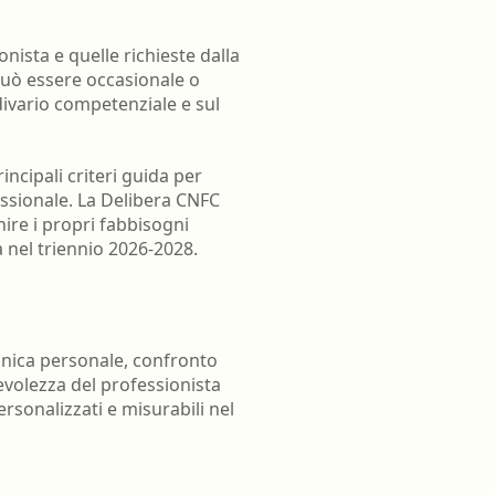
oghi di lavoro
Terapista occupazionale
zione
Veterinario - Igiene degli
nista e quelle richieste dalla
allevamenti e delle produzioni
 può essere occasionale o
zootecniche
divario competenziale e sul
atologia
Veterinario - Igiene prod., trasf.,
commercial., conserv. e tras.
ncipali criteri guida per
alimenti di origine animale e
fessionale. La Delibera CNFC
derivati
nire i propri fabbisogni
Veterinario - sanità animale
 nel triennio 2026-2028.
clinica personale, confronto
evolezza del professionista
rsonalizzati e misurabili nel