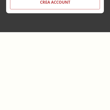
CREA ACCOUNT
Footer
Ebookecm.it è un progetto ideato e realizzato da:
Bookia
srl
Servizi di Editoria Accreditata
.
Sede legale:
Piazza
Deffenu 12
-
09125
Cagliari
IT
- P.IVA
03787400922
- Codice
destinatario 6JXPS2J - Codice Provider ECM n.6554
info@bookia.it