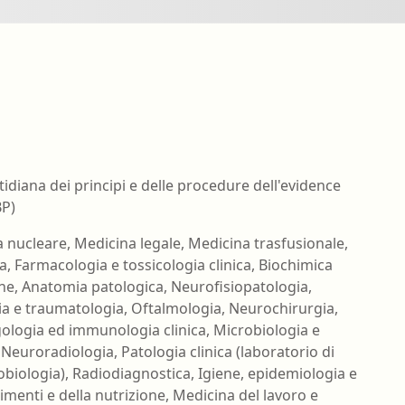
nell'ambiente e nei lu
Ortottista/assistente di oftalmologia
Tecnico della riabilita
Ostetrica/o
psichiatrica
Podologo
Tecnico di neurofisiop
Psicologo/a
Tecnico ortopedico
Psicoterapeuta
tidiana dei principi e delle procedure dell'evidence
BP)
 nucleare, Medicina legale, Medicina trasfusionale,
, Farmacologia e tossicologia clinica, Biochimica
one, Anatomia patologica, Neurofisiopatologia,
ia e traumatologia, Oftalmologia, Neurochirurgia,
rgologia ed immunologia clinica, Microbiologia e
 Neuroradiologia, Patologia clinica (laboratorio di
robiologia), Radiodiagnostica, Igiene, epidemiologia e
limenti e della nutrizione, Medicina del lavoro e