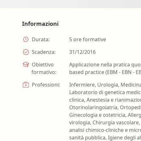
Farmacia ospedaliera
Farmacia territoriale
Informazioni
Fisico
Fisioterapista
Durata:
5 ore formative
Igienista dentale
Scadenza:
31/12/2016
Obiettivo
Applicazione nella pratica quo
formativo:
based practice (EBM - EBN - E
Professioni:
Infermiere, Urologia, Medicina
Laboratorio di genetica medica
clinica, Anestesia e rianimazi
Otorinolaringoiatria, Ortoped
Ginecologia e ostetricia, Alle
virologia, Chirurgia vascolare,
analisi chimico-cliniche e mic
sanità pubblica, Igiene degli a