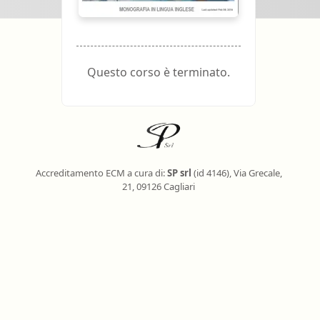
oghi di lavoro
Terapista occupazionale
zione
Veterinario - Igiene degli
allevamenti e delle produzioni
zootecniche
atologia
Questo corso è terminato.
Veterinario - Igiene prod., trasf.,
commercial., conserv. e tras.
alimenti di origine animale e
derivati
Veterinario - sanità animale
Accreditamento ECM a cura di:
SP srl
(id 4146), Via Grecale,
21, 09126 Cagliari