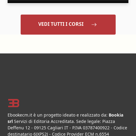
VEDI TUTTI I CORSI
Footer
Ebookecm.it è un progetto ideato e realizzato da:
Bookia
srl
Servizi di Editoria Accreditata
.
Sede legale:
Piazza
Deffenu 12
-
09125
Cagliari
IT
- P.IVA
03787400922
- Codice
destinatario 6JXPS2J - Codice Provider ECM n.6554