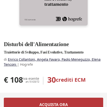
Disturbi dell'Alimentazione
Traiettorie di Sviluppo, Fasi Evolutive, Trattamento
di
Enrico Collantoni, Angela Favaro, Paolo Meneguzzo, Elena
Tenconi
|
Hogrefe
€ 108
|
30
crediti ECM
iva esente
art.10 633/72
ACQUISTA ORA