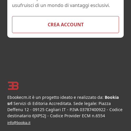
usufruisci di un mondo di vantaggi esclusivi.
CREA ACCOUNT
Footer
Ebookecm.it è un progetto ideato e realizzato da:
Bookia
srl
Servizi di Editoria Accreditata
.
Sede legale:
Piazza
Deffenu 12
-
09125
Cagliari
IT
- P.IVA
03787400922
- Codice
destinatario 6JXPS2J - Codice Provider ECM n.6554
info@bookia.it