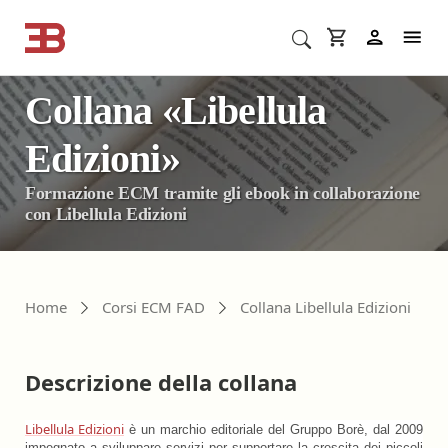
Collana «Libellula
Cerca corsi ECM o altro
In
Edizioni»
Formazione ECM tramite gli ebook in collaborazione
con Libellula Edizioni
Home
Corsi ECM FAD
Collana Libellula Edizioni
Descrizione della collana
Libellula Edizioni
è un marchio editoriale del Gruppo Borè, dal 2009
impegnato a sviluppare servizi per supportare la crescita dei piccoli