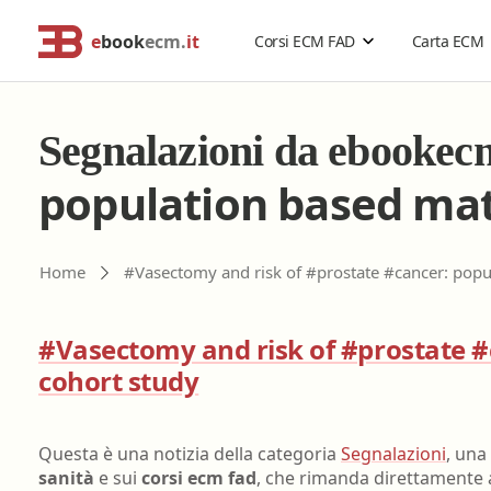
e
book
ecm.
it
Corsi ECM FAD
Carta ECM
Cerca corsi ECM o altro
Catalogo Generale
Segnalazioni da ebooke
Professionisti della salute
Risoluzione problemi
population based ma
Estensione validità corsi ECM
Problemi accesso ebookecm.it
Catalogo per Professione
Acquisti di gruppo
Richiesta password temporanea
Home
#Vasectomy and risk of #prostate #cancer: popu
Rimborso corsi ECM
Recupero email
Assistente sanitario
Sostituzione password
#Vasectomy and risk of #prostate 
Biologo
cohort study
FAQ
- Domande frequenti
Chimico
Dietista
Questa è una notizia della categoria
Segnalazioni
, una
Educatore professionale
sanità
e sui
corsi ecm fad
, che rimanda direttamente al