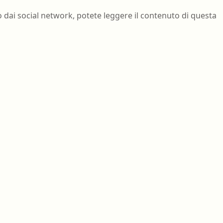
nell'ambiente e nei lu
Ortottista/assistente di oftalmologia
o dai social network, potete leggere il contenuto di questa
Tecnico della riabilita
Ostetrica/o
psichiatrica
Podologo
Tecnico di neurofisiop
Psicologo/a
Tecnico ortopedico
Psicoterapeuta