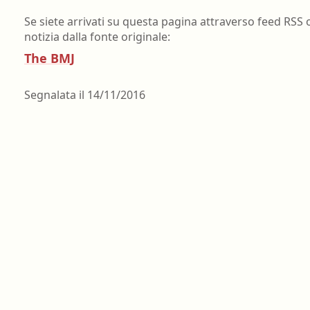
Farmacia ospedaliera
Se siete arrivati su questa pagina attraverso feed RSS 
Farmacia territoriale
notizia dalla fonte originale:
The BMJ
Fisico
Fisioterapista
Segnalata il
14/11/2016
Igienista dentale