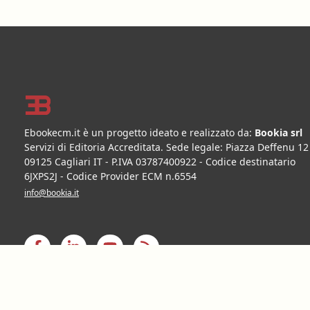
Footer
Ebookecm.it è un progetto ideato e realizzato da:
Bookia srl
Servizi di Editoria Accreditata
.
Sede legale:
Piazza Deffenu 12
09125
Cagliari
IT
- P.IVA
03787400922
- Codice destinatario
6JXPS2J - Codice Provider ECM n.6554
info@bookia.it