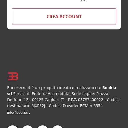
CREA ACCOUNT
Footer
Ebookecm.it è un progetto ideato e realizzato da:
Bookia
srl
Servizi di Editoria Accreditata
.
Sede legale:
Piazza
Deffenu 12
-
09125
Cagliari
IT
- P.IVA
03787400922
- Codice
destinatario 6JXPS2J - Codice Provider ECM n.6554
info@bookia.it