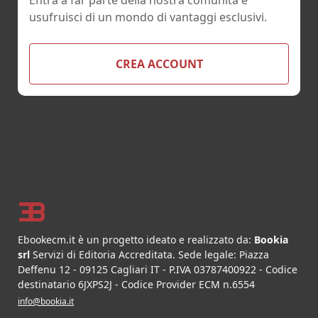
usufruisci di un mondo di vantaggi esclusivi.
CREA ACCOUNT
Footer
Ebookecm.it è un progetto ideato e realizzato da:
Bookia
srl
Servizi di Editoria Accreditata
.
Sede legale:
Piazza
Deffenu 12
-
09125
Cagliari
IT
- P.IVA
03787400922
- Codice
destinatario 6JXPS2J - Codice Provider ECM n.6554
info@bookia.it