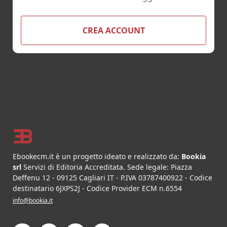
CREA ACCOUNT
Footer
Ebookecm.it è un progetto ideato e realizzato da:
Bookia
srl
Servizi di Editoria Accreditata
.
Sede legale:
Piazza
Deffenu 12
-
09125
Cagliari
IT
- P.IVA
03787400922
- Codice
destinatario 6JXPS2J - Codice Provider ECM n.6554
info@bookia.it