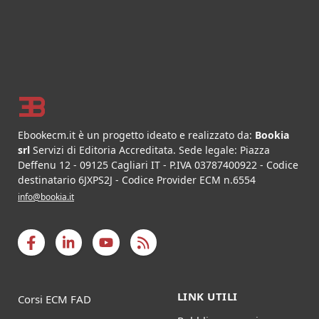
Footer
Ebookecm.it è un progetto ideato e realizzato da:
Bookia
srl
Servizi di Editoria Accreditata
.
Sede legale:
Piazza
Deffenu 12
-
09125
Cagliari
IT
- P.IVA
03787400922
- Codice
destinatario 6JXPS2J - Codice Provider ECM n.6554
info@bookia.it
LINK UTILI
Corsi ECM FAD