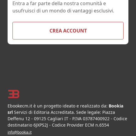
Entra a far parte della nostra comunità e
usufruisci di un mondo di vantaggi esclusivi.
CREA ACCOUNT
Footer
Ebookecm.it è un progetto ideato e realizzato da:
Bookia
srl
Servizi di Editoria Accreditata
.
Sede legale:
Piazza
Deffenu 12
-
09125
Cagliari
IT
- P.IVA
03787400922
- Codice
destinatario 6JXPS2J - Codice Provider ECM n.6554
info@bookia.it