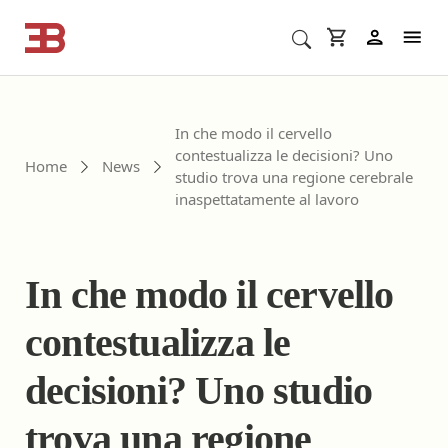
Cerca corsi ECM o altro
In
In che modo il cervello
contestualizza le decisioni? Uno
Home
News
studio trova una regione cerebrale
inaspettatamente al lavoro
In che modo il cervello
contestualizza le
decisioni? Uno studio
trova una regione