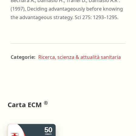
Bechara A., Damasio H., Tranel D., Damasio A.R .
(1997), Deciding advantageously before knowing
the advantageous strategy. Sci 275: 1293–1295.
Categorie:
Ricerca, scienza & attualità sanitaria
®
Carta ECM