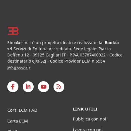
Footer
Ebookecm.it è un progetto ideato e realizzato da:
Bookia
srl
Servizi di Editoria Accreditata
.
Sede legale:
Piazza
Deffenu 12
-
09125
Cagliari
IT
- P.IVA
03787400922
- Codice
destinatario 6JXPS2J - Codice Provider ECM n.6554
info@bookia.it
LINK UTILI
Corsi ECM FAD
Pubblica con noi
Carta ECM
Lavora con noi