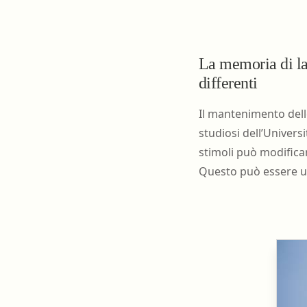
Farmacia ospedaliera
Farmacia territoriale
Fisico
La memoria di la
differenti
Fisioterapista
Igienista dentale
Il mantenimento dell
studiosi dell’Univer
stimoli può modificar
Questo può essere un 