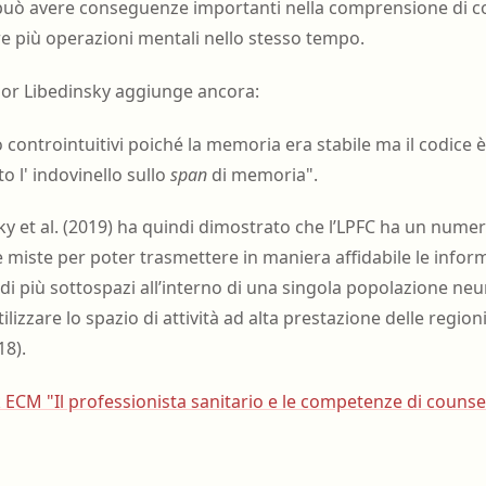
può avere conseguenze importanti nella comprensione di co
re più operazioni mentali nello stesso tempo.
ssor Libedinsky aggiunge ancora:
o controintuitivi poiché la memoria era stabile ma il codice 
o l' indovinello sullo
span
di memoria".
ky et al. (2019) ha quindi dimostrato che l’LPFC ha un nume
e miste per poter trasmettere in maniera affidabile le infor
za di più sottospazi all’interno di una singola popolazione n
lizzare lo spazio di attività ad alta prestazione delle region
18).
 ECM "Il professionista sanitario e le competenze di counsel