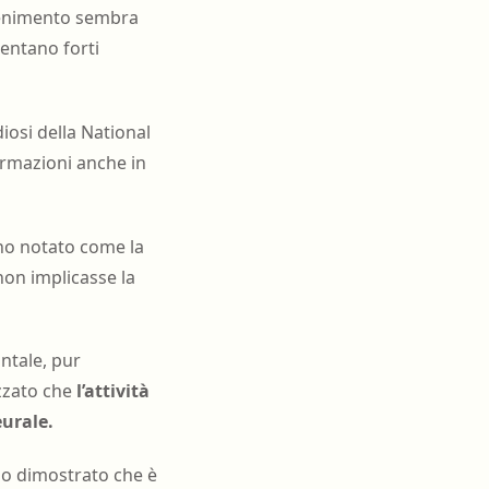
ntenimento sembra
sentano forti
iosi della National
formazioni anche in
nno notato come la
non implicasse la
ntale, pur
zzato che
l’attività
eurale.
nno dimostrato che è