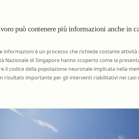
nell'ambiente e nei lu
Ortottista/assistente di oftalmologia
Tecnico della riabilita
Ostetrica/o
psichiatrica
voro può contenere più informazioni anche in ca
Podologo
Tecnico di neurofisiop
Psicologo/a
Tecnico ortopedico
e informazioni é un processo che richiede costante attività 
Psicoterapeuta
sità Nazionale di Singapore hanno scoperto come la presenta
e il codice della popolazione neuronale implicata nella mem
risultato importante per gli interventi riabilitativi nei casi