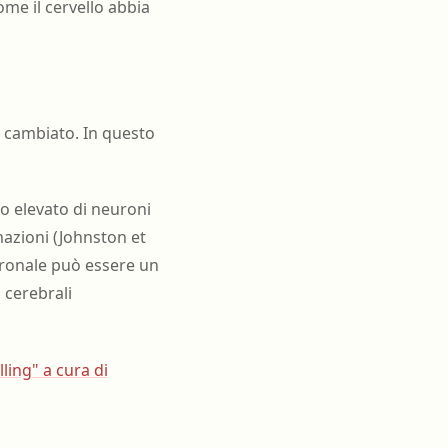
me il cervello abbia
è cambiato. In questo
ro elevato di neuroni
mazioni (Johnston et
euronale può essere un
i cerebrali
ling" a cura di