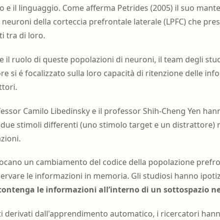
 e il linguaggio. Come afferma Petrides (2005) il suo ma
neuroni della corteccia prefrontale laterale (LPFC) che pre
 tra di loro.
il ruolo di queste popolazioni di neuroni, il team degli stud
re si é focalizzato sulla loro capacità di ritenzione delle in
ttori.
rofessor Camilo Libedinsky e il professor Shih-Cheng Yen ha
ue stimoli differenti (uno stimolo target e un distrattore) 
zioni.
i evocano un cambiamento del codice della popolazione prefro
rvare le informazioni in memoria. Gli studiosi hanno ipoti
contenga le informazioni all’interno di un sottospazio n
 derivati ​​dall'apprendimento automatico, i ricercatori ha