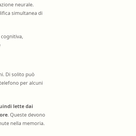
azione neurale.
ifica simultanea di
cognitiva,
e
. Di solito può
telefono per alcuni
indi lette dai
tore
. Queste devono
enute nella memoria.