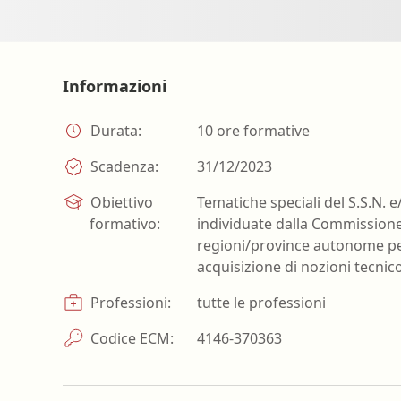
Farmacia ospedaliera
Farmacia territoriale
Fisico
Informazioni
Fisioterapista
Durata:
10 ore formative
Igienista dentale
Scadenza:
31/12/2023
Obiettivo
Tematiche speciali del S.S.N. e
formativo:
individuate dalla Commissione
regioni/province autonome per
acquisizione di nozioni tecnic
Professioni:
tutte le professioni
Codice ECM:
4146-370363