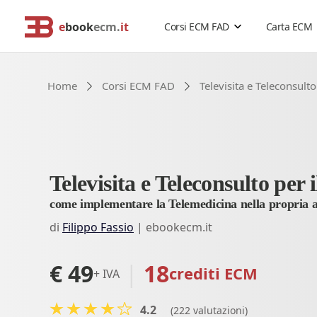
e
book
ecm.
it
Corsi ECM FAD
Carta ECM
Cerca corsi ECM o altro
Home
Corsi ECM FAD
Televisita e Teleconsulto
Catalogo Generale
Professionisti della salute
Risoluzione problemi
Estensione validità corsi ECM
Problemi accesso ebookecm.it
Catalogo per Professione
Acquisti di gruppo
Richiesta password temporanea
Televisita e Teleconsulto per i
Rimborso corsi ECM
Recupero email
Assistente sanitario
come implementare la Telemedicina nella propria at
Sostituzione password
Biologo
di
Filippo Fassio
|
ebookecm.it
FAQ
- Domande frequenti
Chimico
€ 49
|
18
crediti ECM
+ IVA
Dietista
Educatore professionale
4.2
(222 valutazioni)