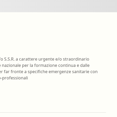
nell'ambiente e nei lu
Ortottista/assistente di oftalmologia
Tecnico della riabilita
Ostetrica/o
psichiatrica
Podologo
Tecnico di neurofisiop
Psicologo/a
Tecnico ortopedico
Psicoterapeuta
/o S.S.R. a carattere urgente e/o straordinario
 nazionale per la formazione continua e dalle
 far fronte a specifiche emergenze sanitarie con
o-professionali