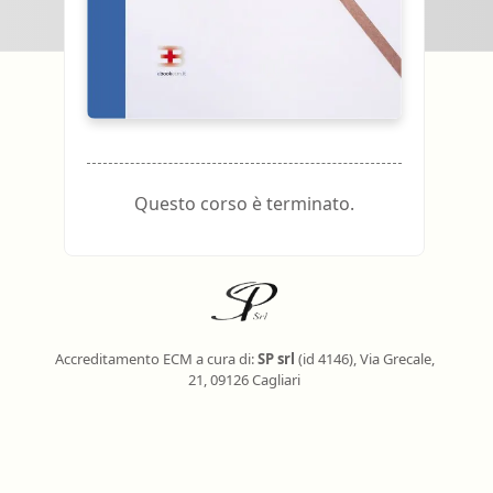
oghi di lavoro
Terapista occupazionale
zione
Veterinario - Igiene degli
allevamenti e delle produzioni
zootecniche
atologia
Veterinario - Igiene prod., trasf.,
commercial., conserv. e tras.
alimenti di origine animale e
derivati
Questo corso è terminato.
Veterinario - sanità animale
Accreditamento ECM a cura di:
SP srl
(id 4146), Via Grecale,
21, 09126 Cagliari