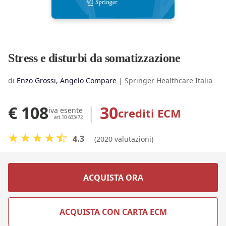
Stress e disturbi da somatizzazione
di
Enzo Grossi, Angelo Compare
|
Springer Healthcare Italia
€ 108
|
30
crediti ECM
iva esente
art.10 633/72
4.3
(2020 valutazioni)
ACQUISTA ORA
ACQUISTA CON CARTA ECM