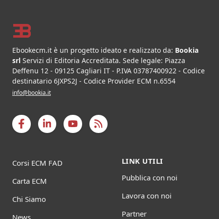
Footer
Ebookecm.it è un progetto ideato e realizzato da:
Bookia
srl
Servizi di Editoria Accreditata
.
Sede legale:
Piazza
Deffenu 12
-
09125
Cagliari
IT
- P.IVA
03787400922
- Codice
destinatario 6JXPS2J - Codice Provider ECM n.6554
info@bookia.it
LINK UTILI
Corsi ECM FAD
Pubblica con noi
Carta ECM
Lavora con noi
Chi Siamo
Partner
News