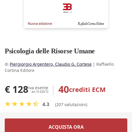
Psicologia delle Risorse Umane
di
Piergiorgio Argentero, Claudio G. Cortese
|
Raffaello
Cortina Editore
€ 128
|
40
crediti ECM
iva esente
art.10 633/72
4.3
(207 valutazioni)
ACQUISTA ORA