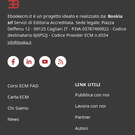
Ebookecm.it è un progetto ideato e realizzato da:
Bookia
srl
Servizi di Editoria Accreditata
.
Sede legale:
Piazza
Deffenu 12
-
09125
Cagliari
IT
- P.IVA
03787400922
- Codice
destinatario 6JXPS2J - Codice Provider ECM n.6554
info@bookia.it
LINK UTILI
Corsi ECM FAD
Pubblica con noi
Carta ECM
Lavora con noi
Chi Siamo
Partner
News
Autori