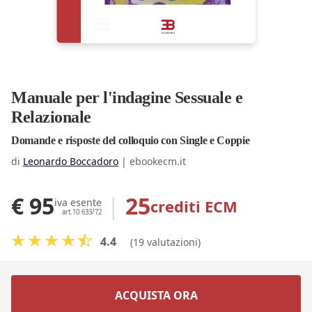
Manuale per l'indagine Sessuale e
Relazionale
Domande e risposte del colloquio con Single e Coppie
di
Leonardo Boccadoro
|
ebookecm.it
€ 95
|
25
crediti ECM
iva esente
art.10 633/72
4.4
(19 valutazioni)
ACQUISTA ORA