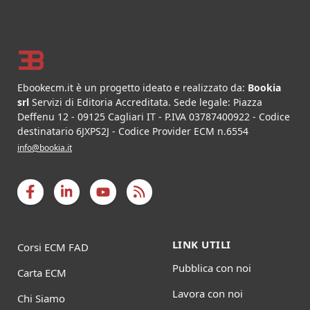
Footer
Ebookecm.it è un progetto ideato e realizzato da:
Bookia
srl
Servizi di Editoria Accreditata
.
Sede legale:
Piazza
Deffenu 12
-
09125
Cagliari
IT
- P.IVA
03787400922
- Codice
destinatario 6JXPS2J - Codice Provider ECM n.6554
info@bookia.it
LINK UTILI
Corsi ECM FAD
Pubblica con noi
Carta ECM
Lavora con noi
Chi Siamo