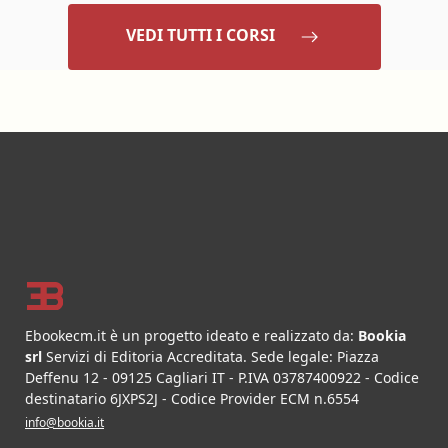
VEDI TUTTI I CORSI
Footer
Ebookecm.it è un progetto ideato e realizzato da:
Bookia
srl
Servizi di Editoria Accreditata
.
Sede legale:
Piazza
Deffenu 12
-
09125
Cagliari
IT
- P.IVA
03787400922
- Codice
destinatario 6JXPS2J - Codice Provider ECM n.6554
info@bookia.it