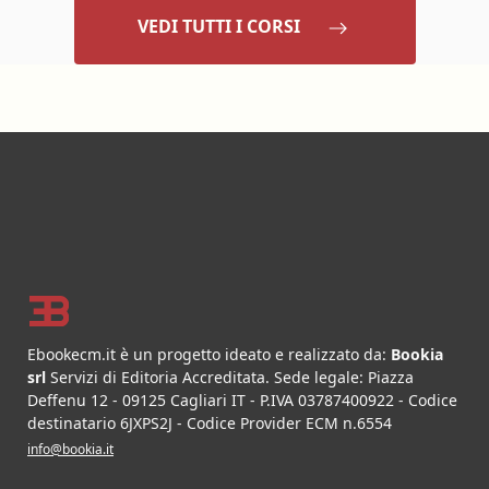
VEDI TUTTI I CORSI
Footer
Ebookecm.it è un progetto ideato e realizzato da:
Bookia
srl
Servizi di Editoria Accreditata
.
Sede legale:
Piazza
Deffenu 12
-
09125
Cagliari
IT
- P.IVA
03787400922
- Codice
destinatario 6JXPS2J - Codice Provider ECM n.6554
info@bookia.it