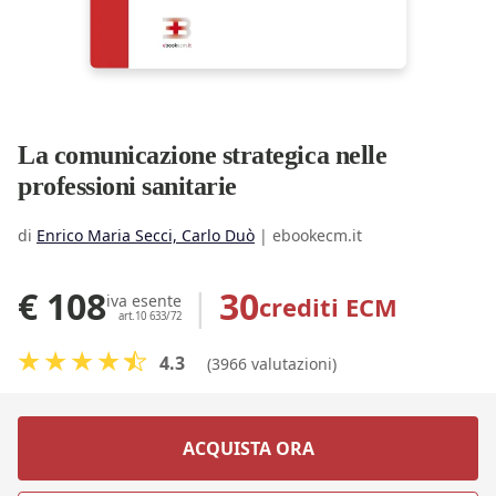
La comunicazione strategica nelle
professioni sanitarie
di
Enrico Maria Secci, Carlo Duò
|
ebookecm.it
€ 108
|
30
crediti ECM
iva esente
art.10 633/72
4.3
(3966 valutazioni)
ACQUISTA ORA