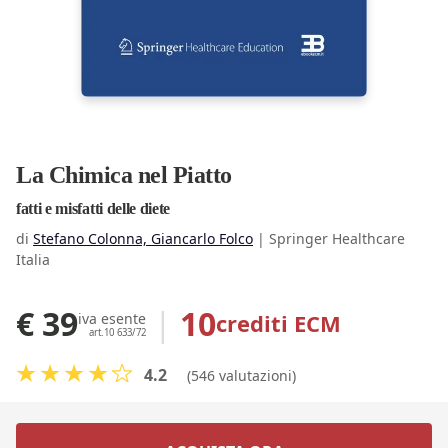
La Chimica nel Piatto
fatti e misfatti delle diete
di
Stefano Colonna, Giancarlo Folco
|
Springer Healthcare
Italia
€ 39
|
10
crediti ECM
iva esente
art.10 633/72
4.2
(546 valutazioni)