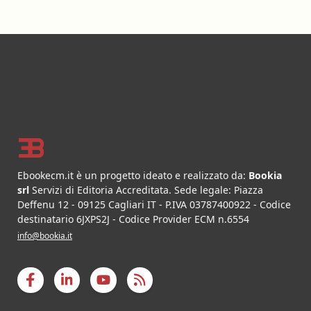
Footer
Ebookecm.it è un progetto ideato e realizzato da:
Bookia
srl
Servizi di Editoria Accreditata
.
Sede legale:
Piazza
Deffenu 12
-
09125
Cagliari
IT
- P.IVA
03787400922
- Codice
destinatario 6JXPS2J - Codice Provider ECM n.6554
info@bookia.it