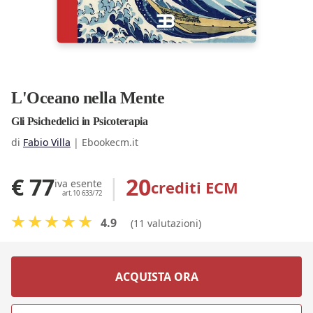
L'Oceano nella Mente
Gli Psichedelici in Psicoterapia
di
Fabio Villa
|
Ebookecm.it
€ 77
|
20
crediti ECM
iva esente
art.10 633/72
4.9
(11 valutazioni)
ACQUISTA ORA