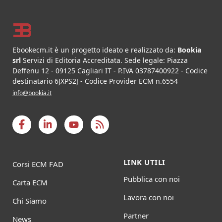
Footer
Ebookecm.it è un progetto ideato e realizzato da:
Bookia
srl
Servizi di Editoria Accreditata
.
Sede legale:
Piazza
Deffenu 12
-
09125
Cagliari
IT
- P.IVA
03787400922
- Codice
destinatario 6JXPS2J - Codice Provider ECM n.6554
info@bookia.it
LINK UTILI
Corsi ECM FAD
Pubblica con noi
Carta ECM
Lavora con noi
Chi Siamo
Partner
News