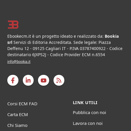
Footer
Ebookecm.it è un progetto ideato e realizzato da:
Bookia
srl
Servizi di Editoria Accreditata
.
Sede legale:
Piazza
Deffenu 12
-
09125
Cagliari
IT
- P.IVA
03787400922
- Codice
destinatario 6JXPS2J - Codice Provider ECM n.6554
info@bookia.it
LINK UTILI
Corsi ECM FAD
Pubblica con noi
Carta ECM
Lavora con noi
Chi Siamo