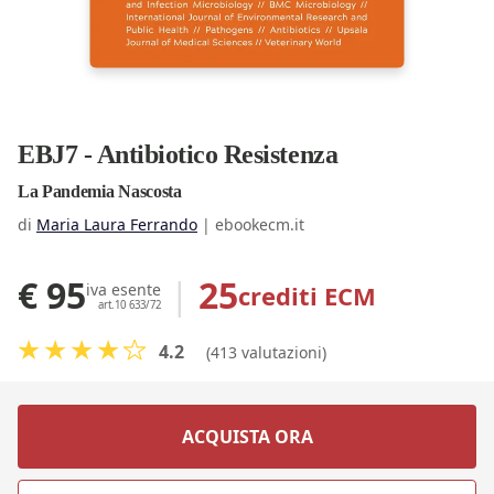
EBJ7 - Antibiotico Resistenza
La Pandemia Nascosta
di
Maria Laura Ferrando
|
ebookecm.it
€ 95
|
25
crediti ECM
iva esente
art.10 633/72
4.2
(413 valutazioni)
ACQUISTA ORA