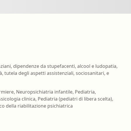
nell'ambiente e nei lu
Ortottista/assistente di oftalmologia
Tecnico della riabilita
Ostetrica/o
psichiatrica
Podologo
Tecnico di neurofisiop
Psicologo/a
Tecnico ortopedico
Psicoterapeuta
anziani, dipendenze da stupefacenti, alcool e ludopatia,
 tutela degli aspetti assistenziali, sociosanitari, e
miere, Neuropsichiatria infantile, Pediatria,
icologia clinica, Pediatria (pediatri di libera scelta),
o della riabilitazione psichiatrica