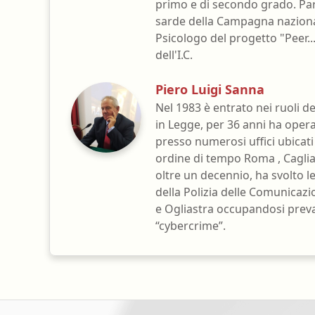
primo e di secondo grado. Par
sarde della Campagna nazional
Psicologo del progetto "Peer...
dell'I.C.
Piero Luigi Sanna
Nel 1983 è entrato nei ruoli de
in Legge, per 36 anni ha oper
presso numerosi uffici ubicati 
ordine di tempo Roma , Caglia
oltre un decennio, ha svolto l
della Polizia delle Comunicazi
e Ogliastra occupandosi prev
“cybercrime”.