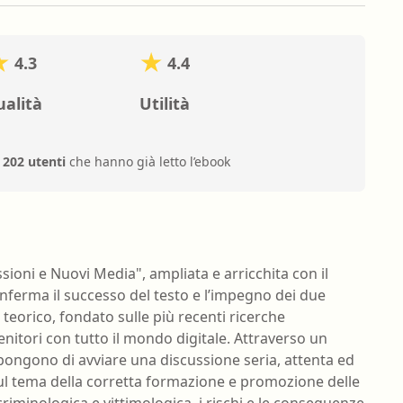
4.3
4.4
alità
Utilità
i
202 utenti
che hanno già letto l’ebook
oni e Nuovi Media", ampliata e arricchita con il
onferma il successo del testo e l’impegno dei due
 teorico, fondato sulle più recenti ricerche
genitori con tutto il mondo digitale. Attraverso un
opongono di avviare una discussione seria, attenta ed
sul tema della corretta formazione e promozione delle
riminologica e vittimologica, i rischi e le conseguenze