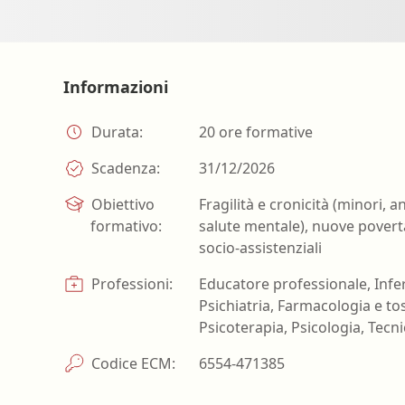
Farmacia ospedaliera
Farmacia territoriale
Fisico
Informazioni
Fisioterapista
Durata:
20 ore formative
Igienista dentale
Scadenza:
31/12/2026
Obiettivo
Fragilità e cronicità (minori, 
formativo:
salute mentale), nuove povertà,
socio-assistenziali
Professioni:
Educatore professionale, Infer
Psichiatria, Farmacologia e toss
Psicoterapia, Psicologia, Tecnic
Codice ECM:
6554-471385