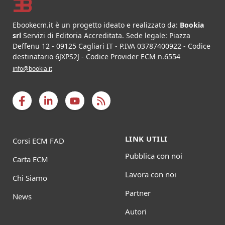
Ebookecm.it è un progetto ideato e realizzato da:
Bookia
srl
Servizi di Editoria Accreditata
.
Sede legale:
Piazza
Deffenu 12
-
09125
Cagliari
IT
- P.IVA
03787400922
- Codice
destinatario 6JXPS2J - Codice Provider ECM n.6554
info@bookia.it
LINK UTILI
Corsi ECM FAD
Pubblica con noi
Carta ECM
Lavora con noi
Chi Siamo
Partner
News
Autori