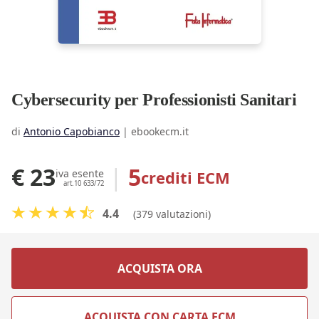
Cybersecurity per Professionisti Sanitari
di
Antonio Capobianco
|
ebookecm.it
€ 23
|
5
crediti ECM
iva esente
art.10 633/72
4.4
(379 valutazioni)
ACQUISTA ORA
ACQUISTA CON CARTA ECM