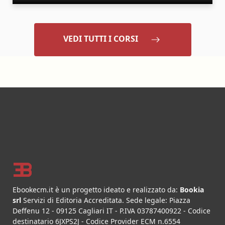
VEDI TUTTI I CORSI
Footer
Ebookecm.it è un progetto ideato e realizzato da:
Bookia
srl
Servizi di Editoria Accreditata
.
Sede legale:
Piazza
Deffenu 12
-
09125
Cagliari
IT
- P.IVA
03787400922
- Codice
destinatario 6JXPS2J - Codice Provider ECM n.6554