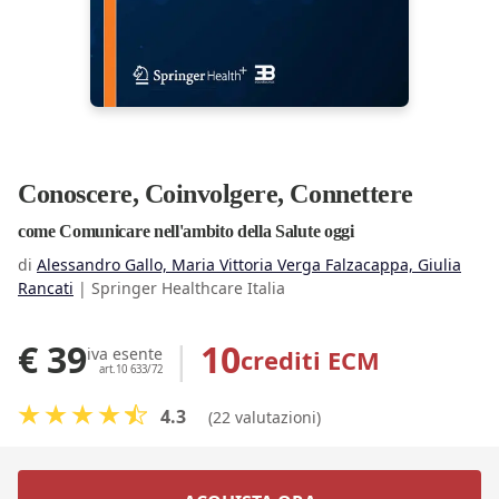
Conoscere, Coinvolgere, Connettere
come Comunicare nell'ambito della Salute oggi
di
Alessandro Gallo, Maria Vittoria Verga Falzacappa, Giulia
Rancati
|
Springer Healthcare Italia
€ 39
|
10
crediti ECM
iva esente
art.10 633/72
4.3
(22 valutazioni)