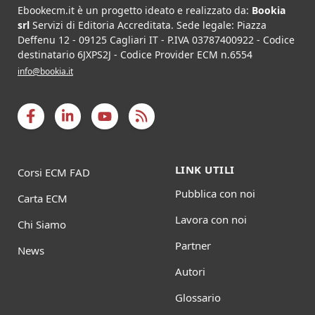
Ebookecm.it è un progetto ideato e realizzato da:
Bookia
srl
Servizi di Editoria Accreditata
.
Sede legale:
Piazza
Deffenu 12
-
09125
Cagliari
IT
- P.IVA
03787400922
- Codice
destinatario 6JXPS2J - Codice Provider ECM n.6554
info@bookia.it
LINK UTILI
Corsi ECM FAD
Pubblica con noi
Carta ECM
Lavora con noi
Chi Siamo
Partner
News
Autori
Glossario