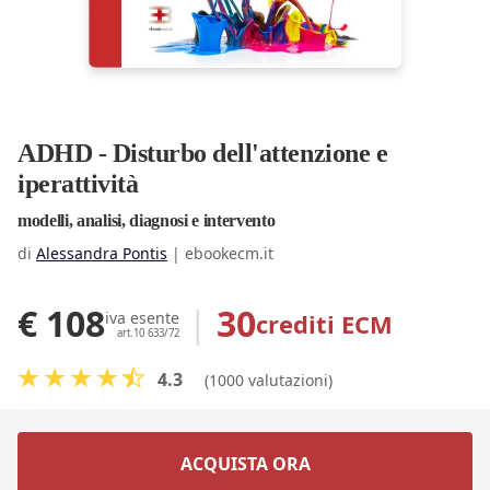
ADHD - Disturbo dell'attenzione e
iperattività
modelli, analisi, diagnosi e intervento
di
Alessandra Pontis
|
ebookecm.it
€ 108
|
30
crediti ECM
iva esente
art.10 633/72
4.3
(1000 valutazioni)
ACQUISTA ORA