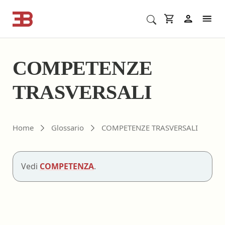
Cerca corsi ECM o altro
In
COMPETENZE
TRASVERSALI
Home
Glossario
COMPETENZE TRASVERSALI
Vedi
COMPETENZA
.