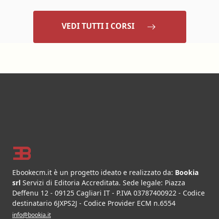
VEDI TUTTI I CORSI
Footer
Ebookecm.it è un progetto ideato e realizzato da:
Bookia
srl
Servizi di Editoria Accreditata
.
Sede legale:
Piazza
Deffenu 12
-
09125
Cagliari
IT
- P.IVA
03787400922
- Codice
destinatario 6JXPS2J - Codice Provider ECM n.6554
info@bookia.it