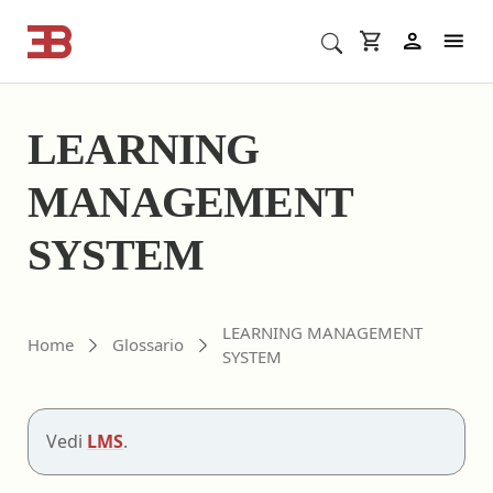
Cerca corsi ECM o altro
In
LEARNING
MANAGEMENT
SYSTEM
LEARNING MANAGEMENT
Home
Glossario
SYSTEM
Vedi
LMS
.